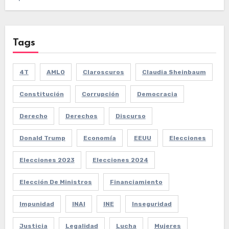
Tags
4T
AMLO
Claroscuros
Claudia Sheinbaum
Constitución
Corrupción
Democracia
Derecho
Derechos
Discurso
Donald Trump
Economía
EEUU
Elecciones
Elecciones 2023
Elecciones 2024
Elección De Ministros
Financiamiento
Impunidad
INAI
INE
Inseguridad
Justicia
Legalidad
Lucha
Mujeres