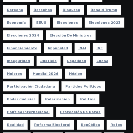
Derecho
Derechos
Discurso
Donald Trump
Economía
EEUU
Elecciones
Elecciones 2023
Elecciones 2024
Elección De Ministros
Financiamiento
Impunidad
INAI
INE
Inseguridad
Justicia
Legalidad
Lucha
Mujeres
Mundial 2026
México
Participación Ciudadana
Partidos Políticos
Poder Judicial
Polarización
Política
Política Internacional
Protección De Datos
Realidad
Reforma Electoral
República
Retos