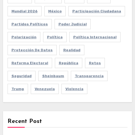
Mundial 2026
México
Participación Ciudadana
Partidos Políticos
Poder Judicial
Polarización
Política
Política Internacional
Protección De Datos
Realidad
Reforma Electoral
República
Retos
Seguridad
Sheinbaum
Transparencia
Trump
Venezuela
Violencia
Recent Post