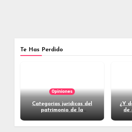
Te Has Perdido
Opiniones
Categorías jurídicas del
¿Y d
patrimonio de la
de 
humanidad