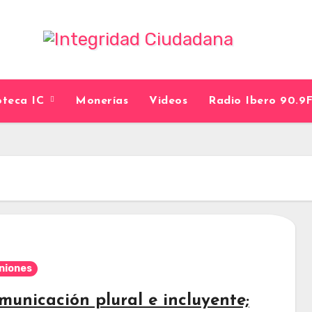
ioteca IC
Monerías
Videos
Radio Ibero 90.
niones
municación plural e incluyente;