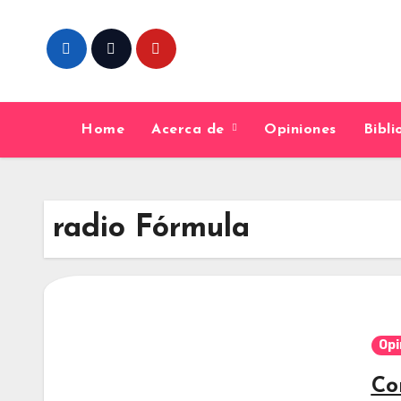
Skip
to
content
Home
Acerca de
Opiniones
Bibl
radio Fórmula
Opi
Co