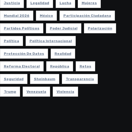
Justicia
Legalidad
Lucha
Mujeres
Mundial 2026
México
Participación Ciudadana
Partidos Políticos
Poder Judicial
Polarización
Política
Política Internacional
Protección De Datos
Realidad
Reforma Electoral
República
Retos
Seguridad
Sheinbaum
Transparencia
Trump
Venezuela
Violencia