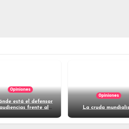
Opiniones
Opiniones
ónde está el defensor
audiencias frente al
La cruda mundiali
poder?