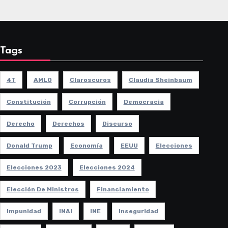
Tags
4T
AMLO
Claroscuros
Claudia Sheinbaum
Constitución
Corrupción
Democracia
Derecho
Derechos
Discurso
Donald Trump
Economía
EEUU
Elecciones
Elecciones 2023
Elecciones 2024
Elección De Ministros
Financiamiento
Impunidad
INAI
INE
Inseguridad