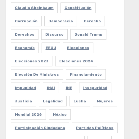
Claudia Sheinbaum
Constitución
Corrupción
Democracia
Derecho
Derechos
Discurso
Donald Trump
Economía
EEUU
Elecciones
Elecciones 2023
Elecciones 2024
Elección De Ministros
Financiamiento
Impunidad
INAI
INE
Inseguridad
Justicia
Legalidad
Lucha
Mujeres
Mundial 2026
México
Participación Ciudadana
Partidos Políticos