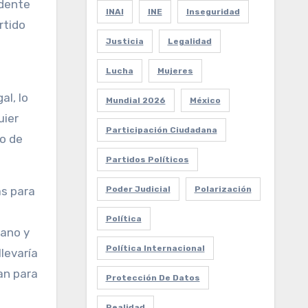
idente
INAI
INE
Inseguridad
rtido
Justicia
Legalidad
Lucha
Mujeres
al, lo
Mundial 2026
México
uier
Participación Ciudadana
to de
Partidos Políticos
Poder Judicial
Polarización
as para
Política
cano y
Política Internacional
levaría
lan para
Protección De Datos
Realidad