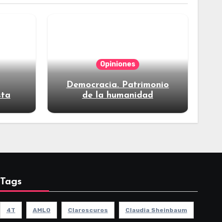
Opiniones
Democracia. Patrimonio
sta
de la humanidad
Tags
4T
AMLO
Claroscuros
Claudia Sheinbaum