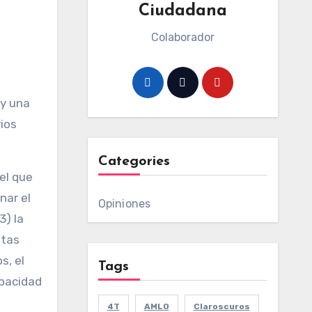
Ciudadana
Colaborador
 y una
ios
Categories
el que
nar el
Opiniones
3) la
stas
s, el
Tags
apacidad
4T
AMLO
Claroscuros