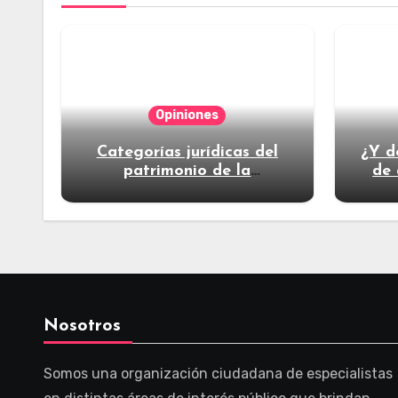
Opiniones
Categorías jurídicas del
¿Y d
patrimonio de la
de 
humanidad
Nosotros
Somos una organización ciudadana de especialistas