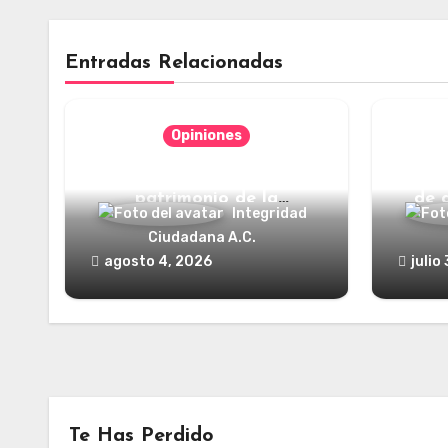
Entradas Relacionadas
Opiniones
Categorías jurídicas del
¿Y dó
patrimonio de la
de 
Integridad
humanidad
Ciudadana A.C.
agosto 4, 2026
julio
Te Has Perdido