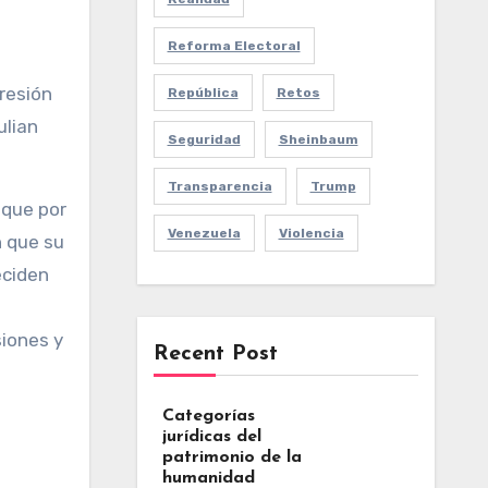
Reforma Electoral
resión
República
Retos
ulian
Seguridad
Sheinbaum
Transparencia
Trump
 que por
Venezuela
Violencia
n que su
eciden
siones y
Recent Post
Categorías
jurídicas del
patrimonio de la
humanidad