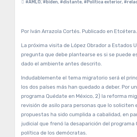
#AMLO
,
#biden
,
#distante
,
#Política exterior
,
#rela
Por Iván Arrazola Cortés. Publicado en Etcétera.
La próxima visita de López Obrador a Estados U
pregunta que debe plantearse es si se puede e
dado el ambiente antes descrito.
Indudablemente el tema migratorio será el prin
los dos países más han quedado a deber. Por un
programa Quédate en México, 2) la reforma migra
revisión de asilo para personas que lo solicite
propuestas ha sido cumplida a cabalidad, en parte
judicial que frenó la desaparición del programa 
política de los demócratas.