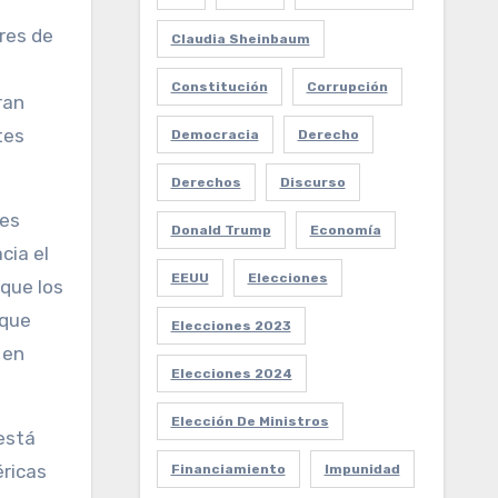
res de
Claudia Sheinbaum
Constitución
Corrupción
ran
tes
Democracia
Derecho
Derechos
Discurso
les
Donald Trump
Economía
cia el
EEUU
Elecciones
 que los
 que
Elecciones 2023
 en
Elecciones 2024
Elección De Ministros
está
ricas
Financiamiento
Impunidad