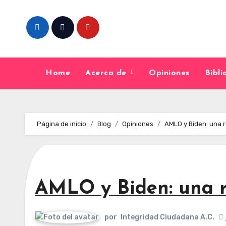
Skip
to
content
Home
Acerca de
Opiniones
Bibl
Página de inicio
Blog
Opiniones
AMLO y Biden: una r
AMLO y Biden: una r
por
Integridad Ciudadana A.C.