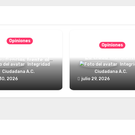
Opiniones
Opiniones
nde está el defensor
La cruda mundialis
audiencias frente al
Integridad
Integr
poder?
Ciudadana A.C.
Ciudadana A.C.
 30, 2026
julio 29, 2026