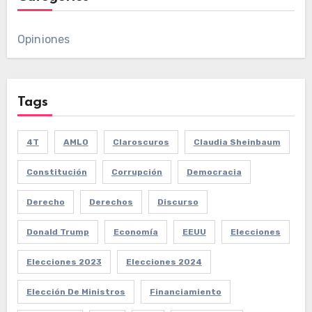
Opiniones
Tags
4T
AMLO
Claroscuros
Claudia Sheinbaum
Constitución
Corrupción
Democracia
Derecho
Derechos
Discurso
Donald Trump
Economía
EEUU
Elecciones
Elecciones 2023
Elecciones 2024
Elección De Ministros
Financiamiento