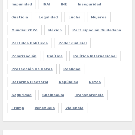
Impunidad
INAI
INE
Inseguridad
Justicia
Legalidad
Lucha
Mujeres
Mundial 2026
México
Participación Ciudadana
Partidos Políticos
Poder Judicial
Polarización
Política
Política Internacional
Protección De Datos
Realidad
Reforma Electoral
República
Retos
Seguridad
Sheinbaum
Transparencia
Trump
Venezuela
Violencia