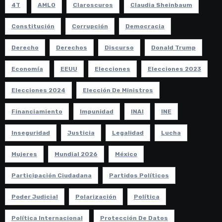
4T
AMLO
Claroscuros
Claudia Sheinbaum
Constitución
Corrupción
Democracia
Derecho
Derechos
Discurso
Donald Trump
Economía
EEUU
Elecciones
Elecciones 2023
Elecciones 2024
Elección De Ministros
Financiamiento
Impunidad
INAI
INE
Inseguridad
Justicia
Legalidad
Lucha
Mujeres
Mundial 2026
México
Participación Ciudadana
Partidos Políticos
Poder Judicial
Polarización
Política
Política Internacional
Protección De Datos