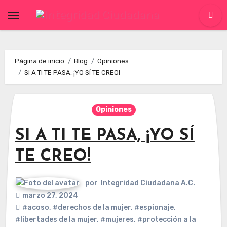
Skip
to
content
Página de inicio
Blog
Opiniones
SI A TI TE PASA, ¡YO SÍ TE CREO!
Opiniones
SI A TI TE PASA, ¡YO SÍ
TE CREO!
por
Integridad Ciudadana A.C.
marzo 27, 2024
#acoso
,
#derechos de la mujer
,
#espionaje
,
#libertades de la mujer
,
#mujeres
,
#protección a la