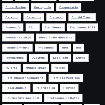
Constitución
Corrupción
Democracia
Derecho
Derechos
Discurso
Donald Trump
Economía
EEUU
Elecciones
Elecciones 2023
Elecciones 2024
Elección De Ministros
Financiamiento
Impunidad
INAI
INE
Inseguridad
Justicia
Legalidad
Lucha
Mujeres
Mundial 2026
México
Participación Ciudadana
Partidos Políticos
Poder Judicial
Polarización
Política
Política Internacional
Protección De Datos