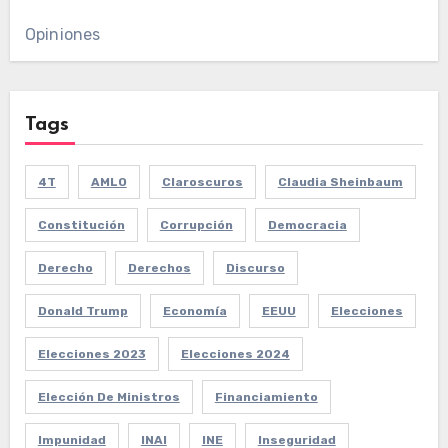
Opiniones
Tags
4T
AMLO
Claroscuros
Claudia Sheinbaum
Constitución
Corrupción
Democracia
Derecho
Derechos
Discurso
Donald Trump
Economía
EEUU
Elecciones
Elecciones 2023
Elecciones 2024
Elección De Ministros
Financiamiento
Impunidad
INAI
INE
Inseguridad