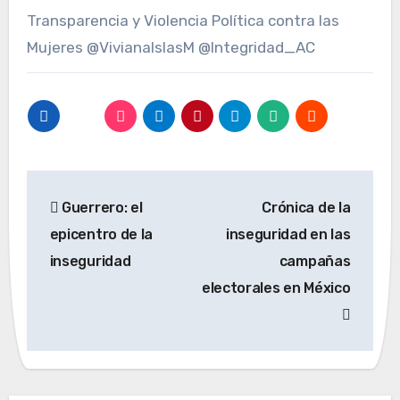
Transparencia y Violencia Política contra las
Mujeres @VivianaIslasM @Integridad_AC
Navegación
Guerrero: el
Crónica de la
de
epicentro de la
inseguridad en las
entradas
inseguridad
campañas
electorales en México