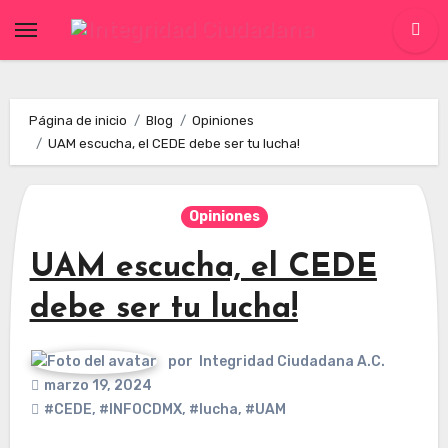
Skip
to
content
Página de inicio
Blog
Opiniones
UAM escucha, el CEDE debe ser tu lucha!
Opiniones
UAM escucha, el CEDE
debe ser tu lucha!
por
Integridad Ciudadana A.C.
marzo 19, 2024
#CEDE
,
#INFOCDMX
,
#lucha
,
#UAM