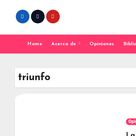
Skip
to
content
Home
Acerca de
Opiniones
Bibl
triunfo
Opi
La