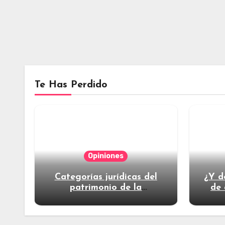
Te Has Perdido
Opiniones
Categorías jurídicas del
¿Y d
patrimonio de la
de 
humanidad