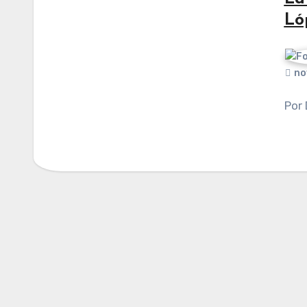
Ló
no
Por