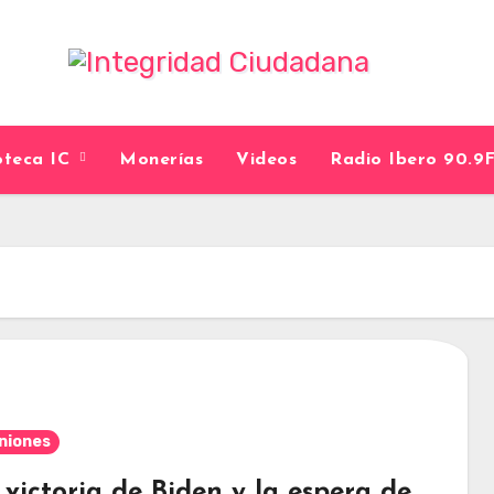
ioteca IC
Monerías
Videos
Radio Ibero 90.
niones
 victoria de Biden y la espera de