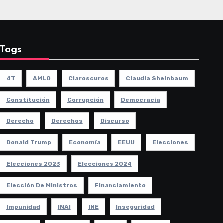
Tags
4T
AMLO
Claroscuros
Claudia Sheinbaum
Constitución
Corrupción
Democracia
Derecho
Derechos
Discurso
Donald Trump
Economía
EEUU
Elecciones
Elecciones 2023
Elecciones 2024
Elección De Ministros
Financiamiento
Impunidad
INAI
INE
Inseguridad