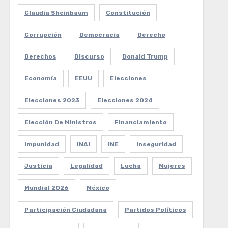
Claudia Sheinbaum
Constitución
Corrupción
Democracia
Derecho
Derechos
Discurso
Donald Trump
Economía
EEUU
Elecciones
Elecciones 2023
Elecciones 2024
Elección De Ministros
Financiamiento
Impunidad
INAI
INE
Inseguridad
Justicia
Legalidad
Lucha
Mujeres
Mundial 2026
México
Participación Ciudadana
Partidos Políticos