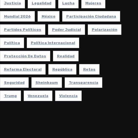
Justicia
Legalidad
Lucha
Mujeres
Mundial 2026
México
Participación Ciudadana
Partidos Políticos
Poder Judicial
Polarización
Política
Política Internacional
Protección De Datos
Realidad
Reforma Electoral
República
Retos
Seguridad
Sheinbaum
Transparencia
Trump
Venezuela
Violencia