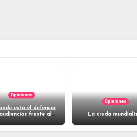
Opiniones
Opiniones
ónde está el defensor
audiencias frente al
La cruda mundiali
poder?