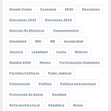
Donald Trump
Economía
EEUU
Elecciones
Elecciones 2023
Elecciones 2024
Elección De Ministros
Financiamiento
Impunidad
INAI
INE
Inseguridad
Justicia
Legalidad
Lucha
Mujeres
Mundial 2026
México
Participación Ciudadana
Partidos Políticos
Poder Judicial
Polarización
Política
Política Internacional
Protección De Datos
Realidad
Reforma Electoral
República
Retos