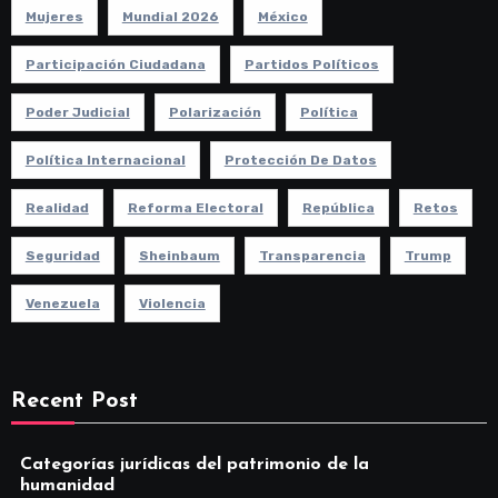
Mujeres
Mundial 2026
México
Participación Ciudadana
Partidos Políticos
Poder Judicial
Polarización
Política
Política Internacional
Protección De Datos
Realidad
Reforma Electoral
República
Retos
Seguridad
Sheinbaum
Transparencia
Trump
Venezuela
Violencia
Recent Post
Categorías jurídicas del patrimonio de la
humanidad