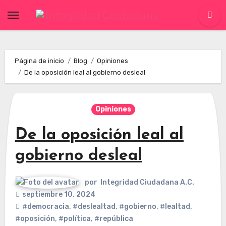
Skip
to
content
Página de inicio
Blog
Opiniones
De la oposición leal al gobierno desleal
Opiniones
De la oposición leal al
gobierno desleal
por
Integridad Ciudadana A.C.
septiembre 10, 2024
#democracia
,
#deslealtad
,
#gobierno
,
#lealtad
,
#oposición
,
#política
,
#república