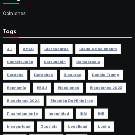
Opiniones
Tags
4T
AMLO
Claroscuros
Claudia Sheinbaum
Constitución
Corrupción
Democracia
Derecho
Derechos
Discurso
Donald Trump
Economía
EEUU
Elecciones
Elecciones 2023
Elecciones 2024
Elección De Ministros
Financiamiento
Impunidad
INAI
INE
Inseguridad
Justicia
Legalidad
Lucha