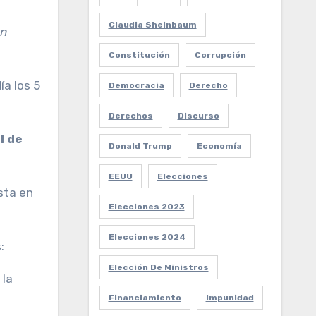
Claudia Sheinbaum
ón
Constitución
Corrupción
ía los 5
Democracia
Derecho
Derechos
Discurso
l de
Donald Trump
Economía
EEUU
Elecciones
ista en
Elecciones 2023
Elecciones 2024
:
Elección De Ministros
 la
Financiamiento
Impunidad