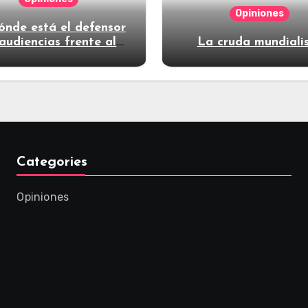
Opiniones
ónde está el defensor
audiencias frente al
La cruda mundiali
poder?
Categories
Opiniones