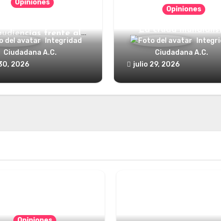
Opiniones
Opiniones
nde está el defensor
La cruda mundialis
audiencias frente al
Integridad
Integr
poder?
Ciudadana A.C.
Ciudadana A.C.
 30, 2026
julio 29, 2026
Opiniones