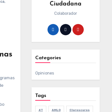
ica
,
Ciudadana
Colaborador
amas
Categories
Opiniones
rogramas
de
Tags
mbo
4T
AMLO
Claroscuros