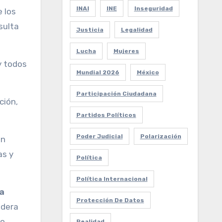
INAI
INE
Inseguridad
e los
sulta
Justicia
Legalidad
Lucha
Mujeres
y todos
Mundial 2026
México
Participación Ciudadana
ción,
Partidos Políticos
Poder Judicial
Polarización
an
as y
Política
Política Internacional
a
Protección De Datos
idera
o.
Realidad