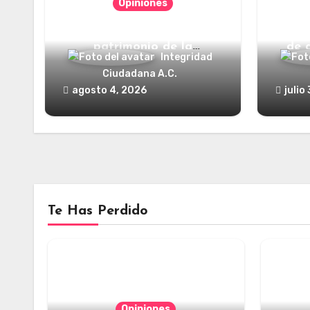
Opiniones
Categorías jurídicas del
¿Y dó
patrimonio de la
de 
Integridad
humanidad
Ciudadana A.C.
agosto 4, 2026
julio
Te Has Perdido
Opiniones