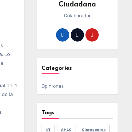
Ciudadana
Colaborador
os
a. Lo
ra
Categories
al del 1
Opiniones
 de la
a
Tags
4T
AMLO
Claroscuros