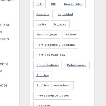
INAI
INE
Inseguridad
Justicia
Legalidad
 de su
Lucha
Mujeres
lo
Mundial 2026
México
e una
Participación Ciudadana
Partidos Políticos
señal
Poder Judicial
Polarización
ma
Política
ente
Política Internacional
Protección De Datos
Realidad