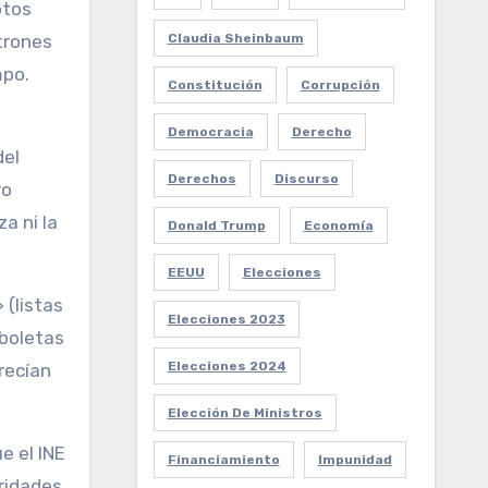
otos
Claudia Sheinbaum
trones
mpo.
Constitución
Corrupción
Democracia
Derecho
del
Derechos
Discurso
ro
a ni la
Donald Trump
Economía
EEUU
Elecciones
 (listas
Elecciones 2023
 boletas
Elecciones 2024
recían
Elección De Ministros
e el INE
Financiamiento
Impunidad
ridades.