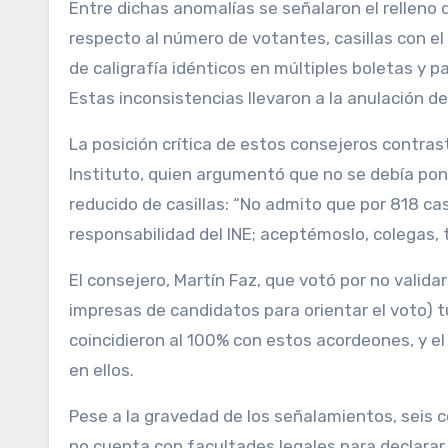
Entre dichas anomalías se señalaron el relleno 
respecto al número de votantes, casillas con e
de caligrafía idénticos en múltiples boletas y p
Estas inconsistencias llevaron a la anulación de
La posición crítica de estos consejeros contras
Instituto, quien argumentó que no se debía pon
reducido de casillas: “No admito que por 818 casi
responsabilidad del INE; aceptémoslo, colegas, 
El consejero, Martín Faz, que votó por no valid
impresas de candidatos para orientar el voto) t
coincidieron al 100% con estos acordeones, y e
en ellos.
Pese a la gravedad de los señalamientos, seis c
no cuenta con facultades legales para declarar l