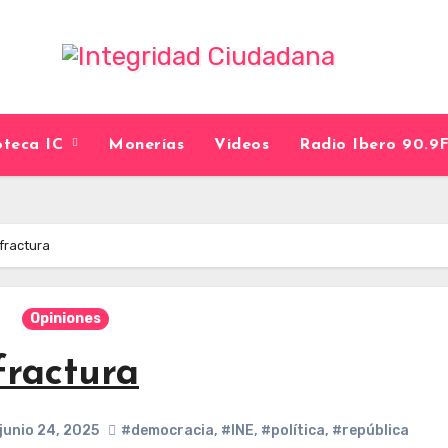
ioteca IC
Monerías
Videos
Radio Ibero 90.
 fractura
Opiniones
fractura
junio 24, 2025
#democracia
,
#INE
,
#política
,
#república