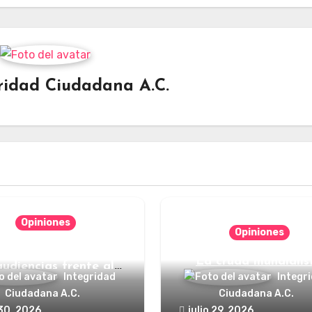
ridad Ciudadana A.C.
Opiniones
Opiniones
nde está el defensor
La cruda mundialis
audiencias frente al
Integridad
Integr
poder?
Ciudadana A.C.
Ciudadana A.C.
 30, 2026
julio 29, 2026