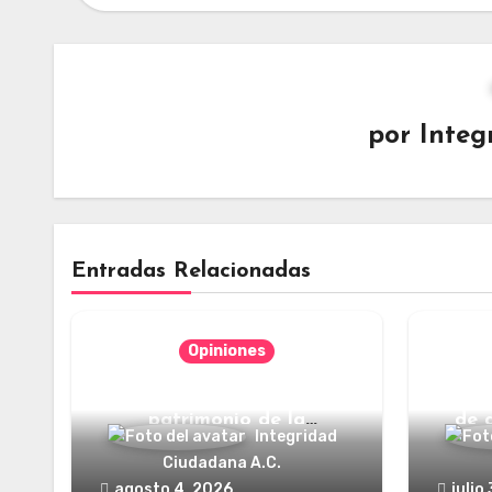
por
Integ
Entradas Relacionadas
Opiniones
Categorías jurídicas del
¿Y dó
patrimonio de la
de 
Integridad
humanidad
Ciudadana A.C.
agosto 4, 2026
julio