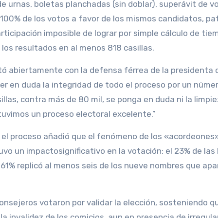
de urnas, boletas planchadas (sin doblar), superávit de v
l 100% de los votos a favor de los mismos candidatos, pa
articipación imposible de lograr por simple cálculo de tie
 los resultados en al menos 818 casillas.
tó abiertamente con la defensa férrea de la presidenta 
er en duda la integridad de todo el proceso por un núme
llas, contra más de 80 mil, se ponga en duda ni la limpiez
tuvimos un proceso electoral excelente.”
ar el proceso añadió que el fenómeno de los «acordeones»
uvo un impactosignificativo en la votación: el 23% de las
l 61% replicó al menos seis de los nueve nombres que apa
onsejeros votaron por validar la elección, sosteniendo qu
a invalidez de los comicios, aun en presencia de irregula