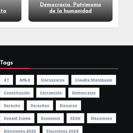
Democracia. Patrimonio
sta
de la humanidad
Tags
4T
AMLO
Claroscuros
Claudia Sheinbaum
Constitución
Corrupción
Democracia
Derecho
Derechos
Discurso
Donald Trump
Economía
EEUU
Elecciones
Elecciones 2023
Elecciones 2024