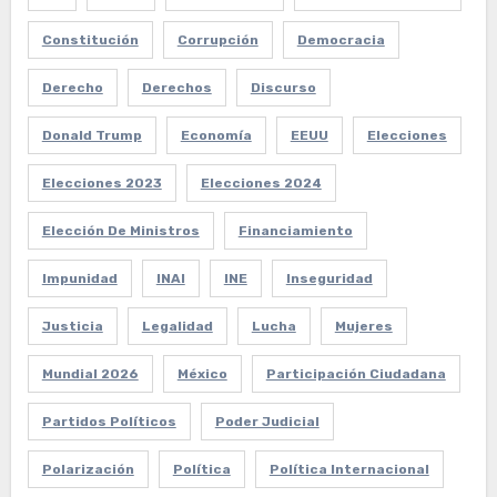
Constitución
Corrupción
Democracia
Derecho
Derechos
Discurso
Donald Trump
Economía
EEUU
Elecciones
Elecciones 2023
Elecciones 2024
Elección De Ministros
Financiamiento
Impunidad
INAI
INE
Inseguridad
Justicia
Legalidad
Lucha
Mujeres
Mundial 2026
México
Participación Ciudadana
Partidos Políticos
Poder Judicial
Polarización
Política
Política Internacional