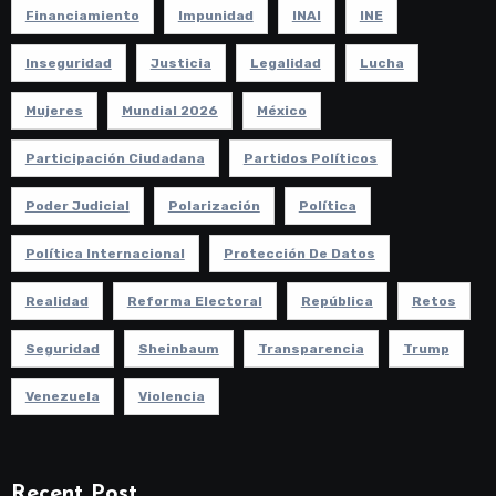
Financiamiento
Impunidad
INAI
INE
Inseguridad
Justicia
Legalidad
Lucha
Mujeres
Mundial 2026
México
Participación Ciudadana
Partidos Políticos
Poder Judicial
Polarización
Política
Política Internacional
Protección De Datos
Realidad
Reforma Electoral
República
Retos
Seguridad
Sheinbaum
Transparencia
Trump
Venezuela
Violencia
Recent Post