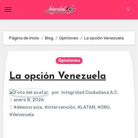
Skip
to
content
Página de inicio
Blog
Opiniones
La opción Venezuela
Opiniones
La opción Venezuela
por
Integridad Ciudadana A.C.
enero 8, 2026
#democracia
,
#intervención
,
#LATAM
,
#ONU
,
#Venezuela