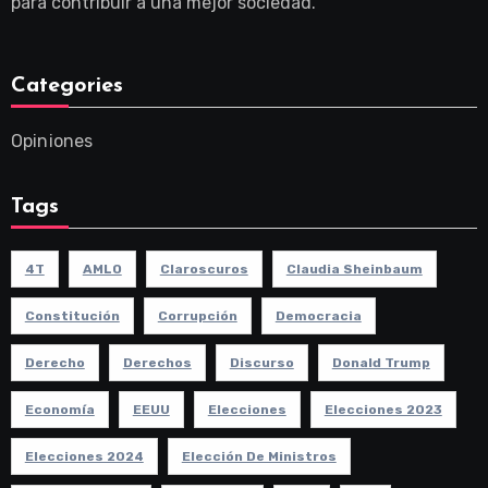
para contribuir a una mejor sociedad.
Categories
Opiniones
Tags
4T
AMLO
Claroscuros
Claudia Sheinbaum
Constitución
Corrupción
Democracia
Derecho
Derechos
Discurso
Donald Trump
Economía
EEUU
Elecciones
Elecciones 2023
Elecciones 2024
Elección De Ministros