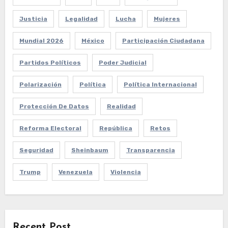
Justicia
Legalidad
Lucha
Mujeres
Mundial 2026
México
Participación Ciudadana
Partidos Políticos
Poder Judicial
Polarización
Política
Política Internacional
Protección De Datos
Realidad
Reforma Electoral
República
Retos
Seguridad
Sheinbaum
Transparencia
Trump
Venezuela
Violencia
Recent Post