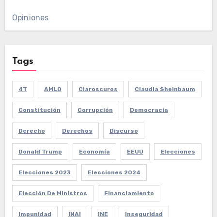
Opiniones
Tags
4T
AMLO
Claroscuros
Claudia Sheinbaum
Constitución
Corrupción
Democracia
Derecho
Derechos
Discurso
Donald Trump
Economía
EEUU
Elecciones
Elecciones 2023
Elecciones 2024
Elección De Ministros
Financiamiento
Impunidad
INAI
INE
Inseguridad