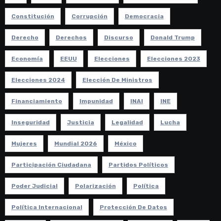
Constitución
Corrupción
Democracia
Derecho
Derechos
Discurso
Donald Trump
Economía
EEUU
Elecciones
Elecciones 2023
Elecciones 2024
Elección De Ministros
Financiamiento
Impunidad
INAI
INE
Inseguridad
Justicia
Legalidad
Lucha
Mujeres
Mundial 2026
México
Participación Ciudadana
Partidos Políticos
Poder Judicial
Polarización
Política
Política Internacional
Protección De Datos