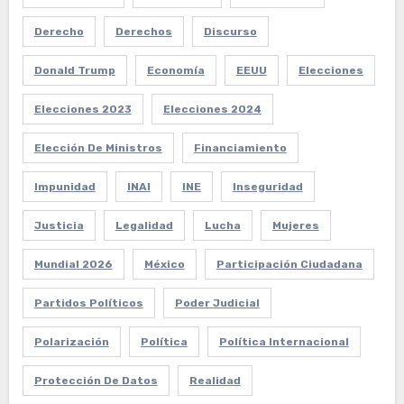
Derecho
Derechos
Discurso
Donald Trump
Economía
EEUU
Elecciones
Elecciones 2023
Elecciones 2024
Elección De Ministros
Financiamiento
Impunidad
INAI
INE
Inseguridad
Justicia
Legalidad
Lucha
Mujeres
Mundial 2026
México
Participación Ciudadana
Partidos Políticos
Poder Judicial
Polarización
Política
Política Internacional
Protección De Datos
Realidad