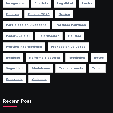
Inseguridad
Justicia
Legalidad
Lucha
Mujeres
Mundial 2026
México
Participación Ciudadana
Partidos Políticos
Poder Judicial
Polarización
Política
Política Internacional
Protección De Datos
Realidad
Reforma Electoral
República
Retos
Seguridad
Sheinbaum
Transparencia
Trump
Venezuela
Violencia
Recent Post