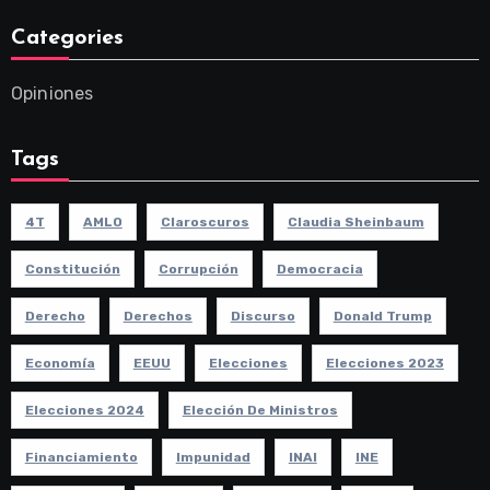
Categories
Opiniones
Tags
4T
AMLO
Claroscuros
Claudia Sheinbaum
Constitución
Corrupción
Democracia
Derecho
Derechos
Discurso
Donald Trump
Economía
EEUU
Elecciones
Elecciones 2023
Elecciones 2024
Elección De Ministros
Financiamiento
Impunidad
INAI
INE