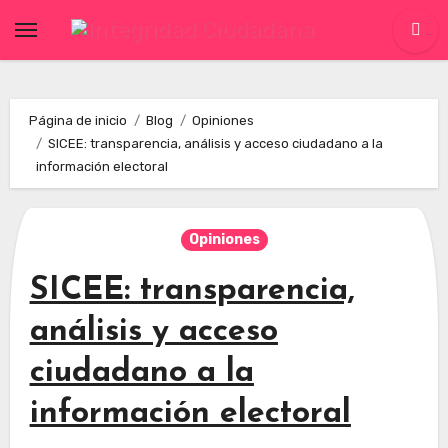
Skip
to
content
Página de inicio
Blog
Opiniones
SICEE: transparencia, análisis y acceso ciudadano a la
información electoral
Opiniones
SICEE: transparencia,
análisis y acceso
ciudadano a la
información electoral