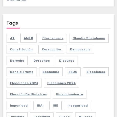
Tags
4T
AMLO
Claroscuros
Claudia Sheinbaum
Constitución
Corrupción
Democracia
Derecho
Derechos
Discurso
Donald Trump
Economía
EEUU
Elecciones
Elecciones 2023
Elecciones 2024
Elección De Ministros
Financiamiento
Impunidad
INAI
INE
Inseguridad
Justicia
Legalidad
Lucha
Mujeres