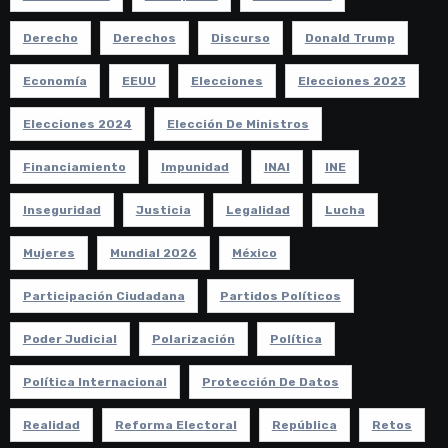
Derecho
Derechos
Discurso
Donald Trump
Economía
EEUU
Elecciones
Elecciones 2023
Elecciones 2024
Elección De Ministros
Financiamiento
Impunidad
INAI
INE
Inseguridad
Justicia
Legalidad
Lucha
Mujeres
Mundial 2026
México
Participación Ciudadana
Partidos Políticos
Poder Judicial
Polarización
Política
Política Internacional
Protección De Datos
Realidad
Reforma Electoral
República
Retos