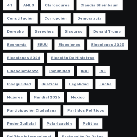
4T
AMLO
Claroscuros
Claudia Sheinbaum
Constitución
Corrupción
Democracia
Derecho
Derechos
Discurso
Donald Trump
Economía
EEUU
Elecciones
Elecciones 2023
Elecciones 2024
Elección De Ministros
Financiamiento
Impunidad
INAI
INE
Inseguridad
Justicia
Legalidad
Lucha
Mujeres
Mundial 2026
México
Participación Ciudadana
Partidos Políticos
Poder Judicial
Polarización
Política
Política Internacional
Protección De Datos