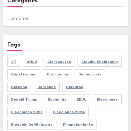
Categories
Opiniones
Tags
4T
AMLO
Claroscuros
Claudia Sheinbaum
Constitución
Corrupción
Democracia
Derecho
Derechos
Discurso
Donald Trump
Economía
EEUU
Elecciones
Elecciones 2023
Elecciones 2024
Elección De Ministros
Financiamiento