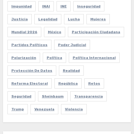
Impunidad
INAI
INE
Inseguridad
Justicia
Legalidad
Lucha
Mujeres
Mundial 2026
México
Participación Ciudadana
Partidos Políticos
Poder Judicial
Polarización
Política
Política Internacional
Protección De Datos
Realidad
Reforma Electoral
República
Retos
Seguridad
Sheinbaum
Transparencia
Trump
Venezuela
Violencia