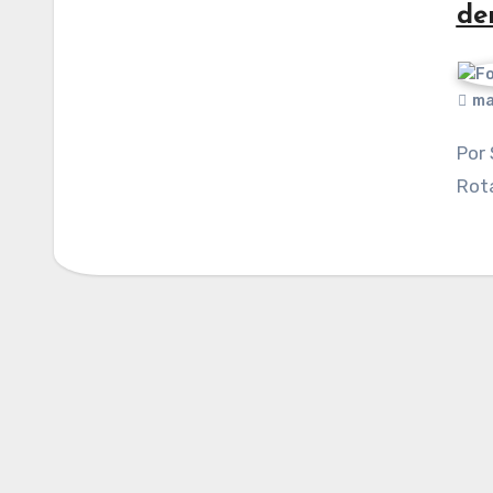
de
ma
Por Sergio González Muñoz. Publicado en La Silla
Rot