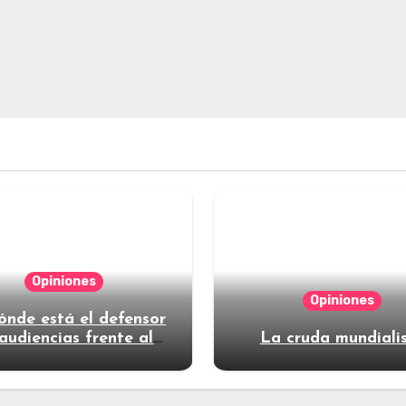
Opiniones
Opiniones
ónde está el defensor
audiencias frente al
La cruda mundiali
poder?