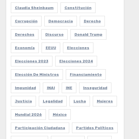
Claudia Sheinbaum
Constitución
Corrupción
Democracia
Derecho
Derechos
Discurso
Donald Trump
Economía
EEUU
Elecciones
Elecciones 2023
Elecciones 2024
Elección De Ministros
Financiamiento
Impunidad
INAI
INE
Inseguridad
Justicia
Legalidad
Lucha
Mujeres
Mundial 2026
México
Participación Ciudadana
Partidos Políticos