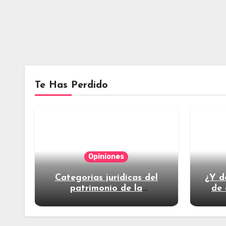
Te Has Perdido
Opiniones
Categorías jurídicas del
¿Y d
patrimonio de la
de 
humanidad