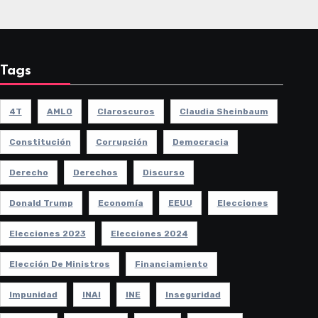
Tags
4T
AMLO
Claroscuros
Claudia Sheinbaum
Constitución
Corrupción
Democracia
Derecho
Derechos
Discurso
Donald Trump
Economía
EEUU
Elecciones
Elecciones 2023
Elecciones 2024
Elección De Ministros
Financiamiento
Impunidad
INAI
INE
Inseguridad