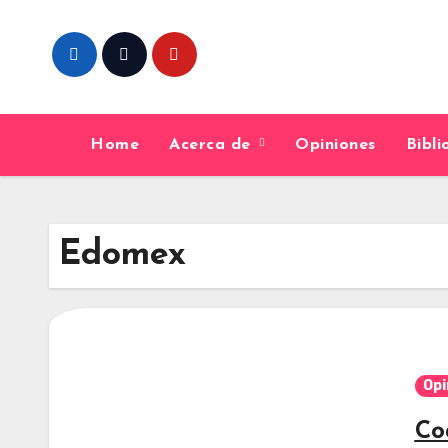
Skip
to
content
Home
Acerca de
Opiniones
Bibl
Edomex
Opi
Co