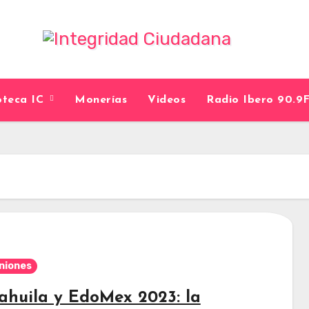
ioteca IC
Monerías
Videos
Radio Ibero 90.
niones
ahuila y EdoMex 2023: la