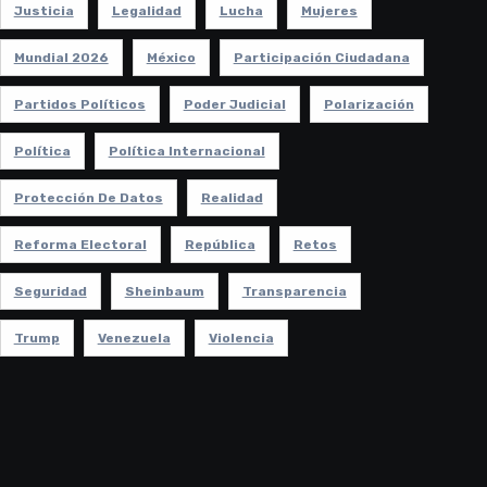
Justicia
Legalidad
Lucha
Mujeres
Mundial 2026
México
Participación Ciudadana
Partidos Políticos
Poder Judicial
Polarización
Política
Política Internacional
Protección De Datos
Realidad
Reforma Electoral
República
Retos
Seguridad
Sheinbaum
Transparencia
Trump
Venezuela
Violencia