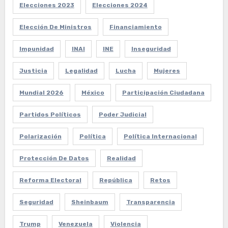
Elecciones 2023
Elecciones 2024
Elección De Ministros
Financiamiento
Impunidad
INAI
INE
Inseguridad
Justicia
Legalidad
Lucha
Mujeres
Mundial 2026
México
Participación Ciudadana
Partidos Políticos
Poder Judicial
Polarización
Política
Política Internacional
Protección De Datos
Realidad
Reforma Electoral
República
Retos
Seguridad
Sheinbaum
Transparencia
Trump
Venezuela
Violencia