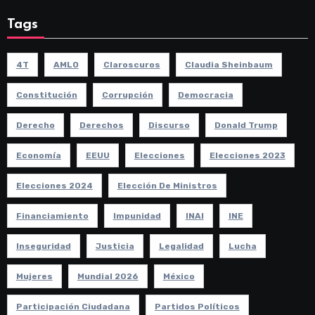
Tags
4T
AMLO
Claroscuros
Claudia Sheinbaum
Constitución
Corrupción
Democracia
Derecho
Derechos
Discurso
Donald Trump
Economía
EEUU
Elecciones
Elecciones 2023
Elecciones 2024
Elección De Ministros
Financiamiento
Impunidad
INAI
INE
Inseguridad
Justicia
Legalidad
Lucha
Mujeres
Mundial 2026
México
Participación Ciudadana
Partidos Políticos