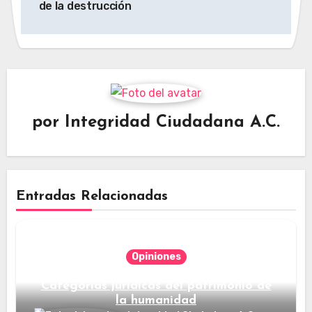
entradas
de la destrucción
por
Integridad Ciudadana A.C.
Entradas Relacionadas
Opiniones
Categorías jurídicas del patrimonio de
la humanidad