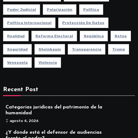
Poder Judicial
Polarización
Política
Política Internacional
Protección De Datos
Realidad
Reforma Electoral
República
Retos
Seguridad
Sheinbaum
Transparencia
Trump
Venezuela
Violencia
Recent Post
Categorías jurídicas del patrimonio de la
humanidad
agosto 4, 2026
¿Y dónde está el defensor de audiencias