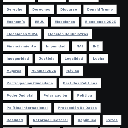
Derecho
Derechos
Discurso
Donald Trump
Economía
EEUU
Elecciones
Elecciones 2023
Elecciones 2024
Elección De Ministros
Financiamiento
Impunidad
INAI
INE
Inseguridad
Justicia
Legalidad
Lucha
Mujeres
Mundial 2026
México
Participación Ciudadana
Partidos Políticos
Poder Judicial
Polarización
Política
Política Internacional
Protección De Datos
Realidad
Reforma Electoral
República
Retos