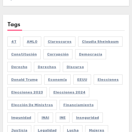
Tags
4T
AMLO
Claroscuros
Claudia Sheinbaum
Constitución
Corrupción
Democracia
Derecho
Derechos
Discurso
Donald Trump
Economía
EEUU
Elecciones
Elecciones 2023
Elecciones 2024
Elección De Ministros
Financiamiento
Impunidad
INAI
INE
Inseguridad
Justicia
Legalidad
Lucha
Mujeres