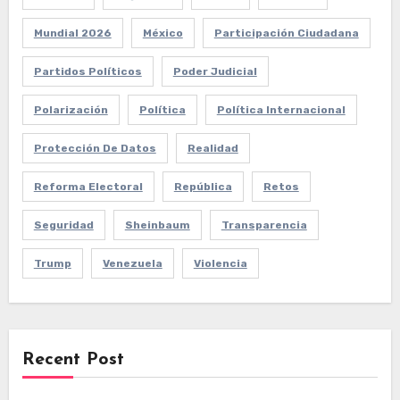
Mundial 2026
México
Participación Ciudadana
Partidos Políticos
Poder Judicial
Polarización
Política
Política Internacional
Protección De Datos
Realidad
Reforma Electoral
República
Retos
Seguridad
Sheinbaum
Transparencia
Trump
Venezuela
Violencia
Recent Post