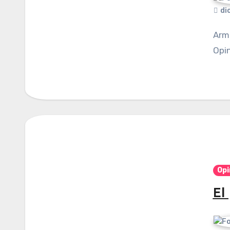
di
Armando Alfonzo Jiménez / Columna invitada /
Opin
Opi
El