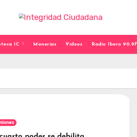
ioteca IC
Monerías
Videos
Radio Ibero 90.
niones
 cuarto poder se debilita