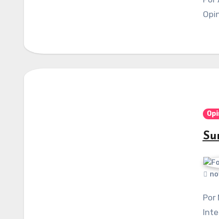
Opin
Opi
Su
no
Por Manuel Cifuentes Vargas. Publicado en
Inte