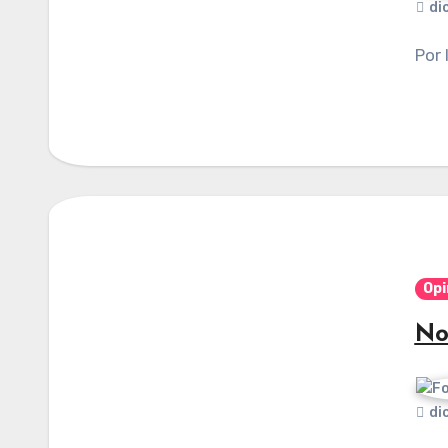
di
Por
Opi
No
di