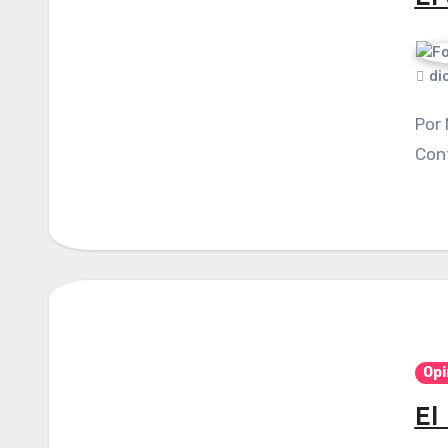
di
Por Manuel Cifuentes Vargas. Publicado en
Cont
Opi
El