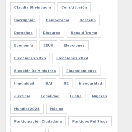
Claudia Sheinbaum
Constitución
Corrupción
Democracia
Derecho
Derechos
Discurso
Donald Trump
Economía
EEUU
Elecciones
Elecciones 2023
Elecciones 2024
Elección De Ministros
Financiamiento
Impunidad
INAI
INE
Inseguridad
Justicia
Legalidad
Lucha
Mujeres
Mundial 2026
México
Participación Ciudadana
Partidos Políticos