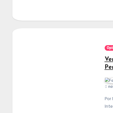
Opi
Ve
Pe
no
Por Manuel Cifuentes Vargas. Publicado en
Inte