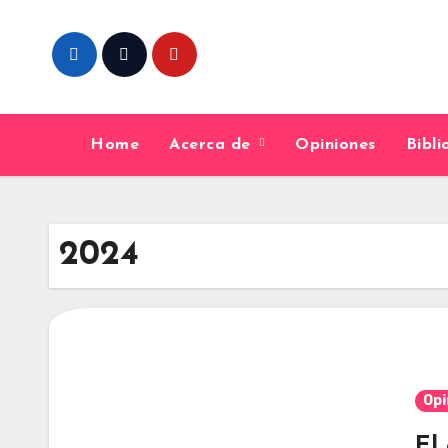
Skip
to
content
Home
Acerca de
Opiniones
Bibl
2024
Opi
El