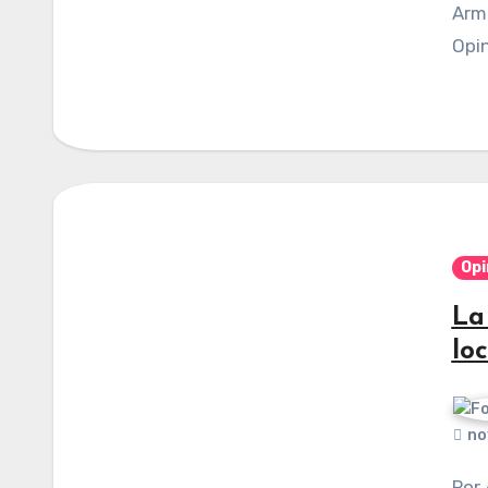
Armando Alfonzo Jiménez / Columna invitada /
Opin
Opi
La
loc
no
Por Armando Alfonzo Jiménez / Columna invitada /