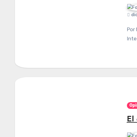
di
Por Manuel Cifuentes Vargas. Publicado en
Inte
Opi
El