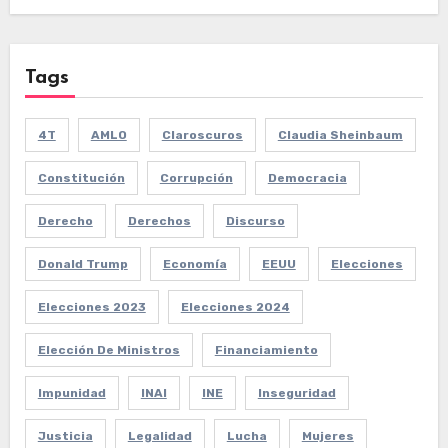
Tags
4T
AMLO
Claroscuros
Claudia Sheinbaum
Constitución
Corrupción
Democracia
Derecho
Derechos
Discurso
Donald Trump
Economía
EEUU
Elecciones
Elecciones 2023
Elecciones 2024
Elección De Ministros
Financiamiento
Impunidad
INAI
INE
Inseguridad
Justicia
Legalidad
Lucha
Mujeres