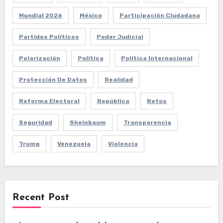
Mundial 2026
México
Participación Ciudadana
Partidos Políticos
Poder Judicial
Polarización
Política
Política Internacional
Protección De Datos
Realidad
Reforma Electoral
República
Retos
Seguridad
Sheinbaum
Transparencia
Trump
Venezuela
Violencia
Recent Post