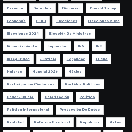
Derecho
Derechos
Discurso
Donald Trump
Economía
EEUU
Elecciones
Elecciones 2023
Elecciones 2024
Elección De Ministros
Financiamiento
Impunidad
INAI
INE
Inseguridad
Justicia
Legalidad
Lucha
Mujeres
Mundial 2026
México
Participación Ciudadana
Partidos Políticos
Poder Judicial
Polarización
Política
Política Internacional
Protección De Datos
Realidad
Reforma Electoral
República
Retos