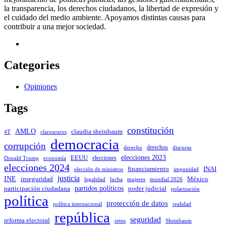
la transparencia, los derechos ciudadanos, la libertad de expresión y
el cuidado del medio ambiente. Apoyamos distintas causas para
contribuir a una mejor sociedad.
Categories
Opiniones
Tags
constitución
AMLO
claudia sheinbaum
4T
claroscuros
democracia
corrupción
derechos
discurso
derecho
elecciones 2023
EEUU
elecciones
Donald Trump
economía
elecciones 2024
INAI
financiamiento
impunidad
elección de ministros
justicia
INE
inseguridad
México
mujeres
legalidad
lucha
mundial 2026
partidos políticos
poder judicial
participación ciudadana
polarización
política
protección de datos
política internacional
realidad
república
seguridad
reforma electoral
Sheinbaum
retos