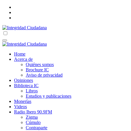
Skip
to
content
Integridad Ciudadana
Correo electrónico: integridadciudadana@hotmail.com
Integridad Ciudadana
Correo electrónico: integridadciudadana@hotmail.com
Home
Acerca de
Quiénes somos
Brochure IC
Aviso de privacidad
Opiniones
Biblioteca IC
Libros
Estudios y publicaciones
Monerías
Videos
Radio Ibero 90.9FM
Zigma
Cúmulo
Contraparte