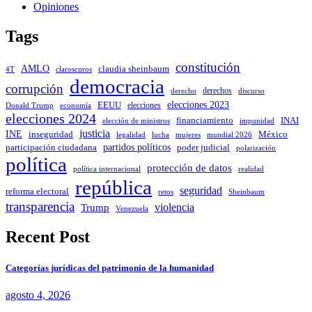
Opiniones
Tags
constitución
AMLO
claudia sheinbaum
4T
claroscuros
democracia
corrupción
derechos
discurso
derecho
elecciones 2023
EEUU
elecciones
Donald Trump
economía
elecciones 2024
INAI
financiamiento
impunidad
elección de ministros
justicia
INE
inseguridad
México
mujeres
legalidad
lucha
mundial 2026
partidos políticos
poder judicial
participación ciudadana
polarización
política
protección de datos
política internacional
realidad
república
seguridad
reforma electoral
Sheinbaum
retos
transparencia
violencia
Trump
Venezuela
Recent Post
Categorías jurídicas del patrimonio de la humanidad
agosto 4, 2026