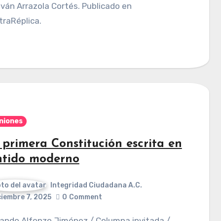
raRéplica.
niones
 primera Constitución escrita en
ntido moderno
Integridad Ciudadana A.C.
ciembre 7, 2025
0
Comment