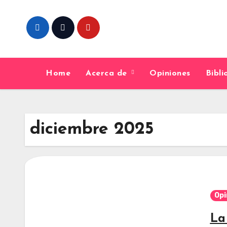
Skip
to
content
Home
Acerca de
Opiniones
Bibl
diciembre 2025
Opi
La