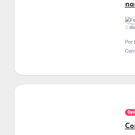
na
di
Por Iván Arrazola Cortés. Publicado en
Cont
Opi
Co