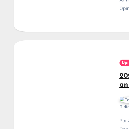
Opin
Opi
20
an
di
Por Javier Agustín Contreras Rosales. Publicado en