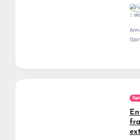
di
Armando Alfonzo Jiménez / Columna invitada /
Opin
Opi
En
fra
ex