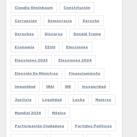
Claudia Sheinbaum
Constitución
Corrupción
Democracia
Derecho
Derechos
Discurso
Donald Trump
Economía
EEUU
Elecciones
Elecciones 2023
Elecciones 2024
Elección De Ministros
Financiamiento
Impunidad
INAI
INE
Inseguridad
Justicia
Legalidad
Lucha
Mujeres
Mundial 2026
México
Participación Ciudadana
Partidos Políticos