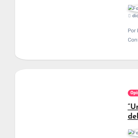
di
Por Iván Arrazola Cortés. Publicado en
Cont
Opi
“U
del