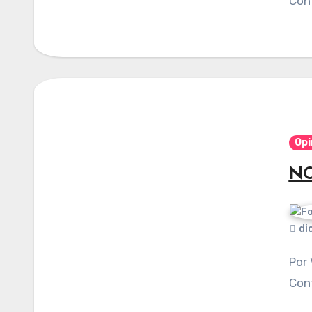
Cont
Opi
NO
di
Por Viviana Islas Mendoza. Publicado en
Cont