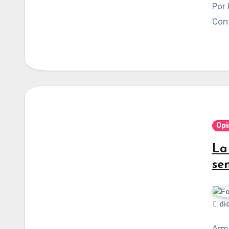
Por Iván Arrazola Cortés. Publicado en
Cont
Opi
La
se
di
Armando Alfonzo Jiménez / Columna invitada /