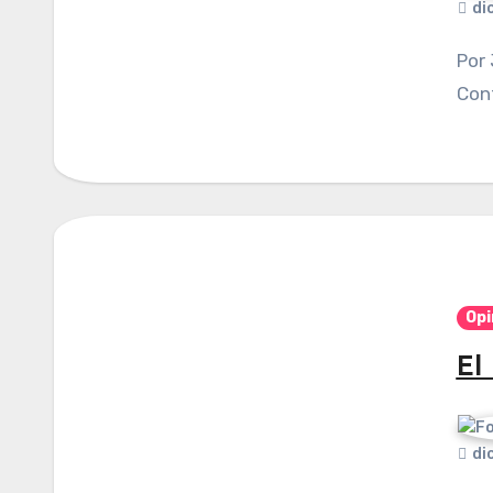
di
Por Javier Agustín Contreras Rosales. Publicado en
Cont
Opi
El
di