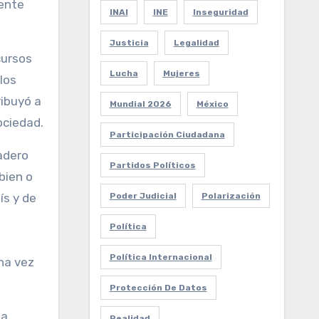
nente
INAI
INE
Inseguridad
Justicia
Legalidad
cursos
Lucha
Mujeres
los
ribuyó a
Mundial 2026
México
ociedad.
Participación Ciudadana
dadero
Partidos Políticos
bien o
Poder Judicial
Polarización
ís y de
Política
Política Internacional
na vez
Protección De Datos
 a
Realidad