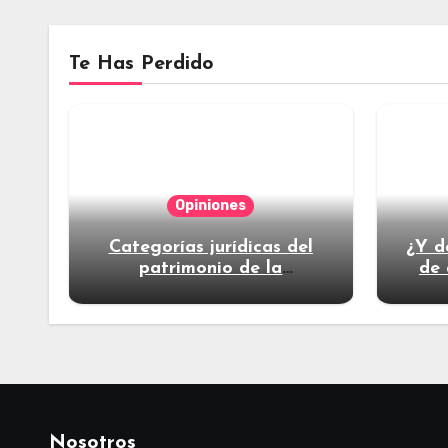
Te Has Perdido
Opiniones
Categorías jurídicas del
¿Y d
patrimonio de la
de 
humanidad
Nosotros