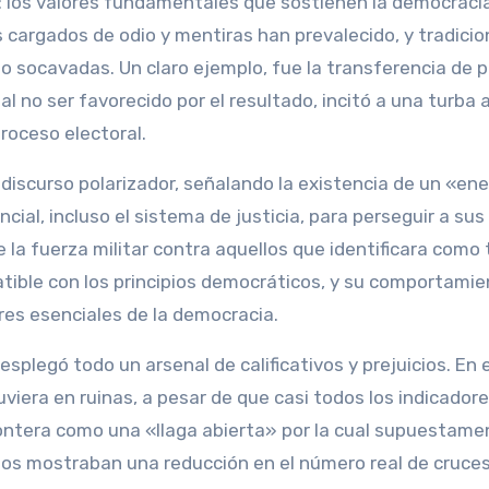
ad: los valores fundamentales que sostienen la democraci
cargados de odio y mentiras han prevalecido, y tradici
ido socavadas. Un claro ejemplo, fue la transferencia de 
l no ser favorecido por el resultado, incitó a una turba 
proceso electoral.
iscurso polarizador, señalando la existencia de un «en
cial, incluso el sistema de justicia, para perseguir a sus
la fuerza militar contra aquellos que identificara como 
atible con los principios democráticos, y su comportami
res esenciales de la democracia.
plegó todo un arsenal de calificativos y prejuicios. En e
viera en ruinas, a pesar de que casi todos los indicador
rontera como una «llaga abierta» por la cual supuestame
atos mostraban una reducción en el número real de cruces