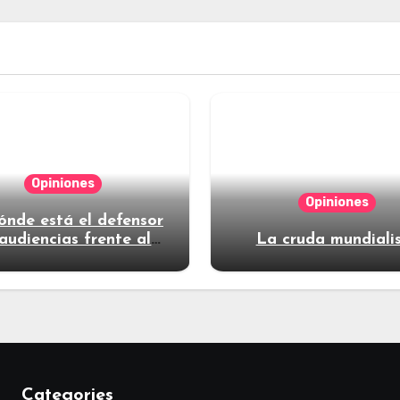
Opiniones
Opiniones
ónde está el defensor
audiencias frente al
La cruda mundiali
poder?
Categories