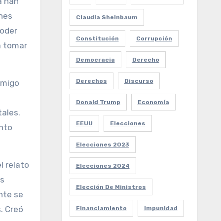
a han
ones
Claudia Sheinbaum
poder
Constitución
Corrupción
a tomar
Democracia
Derecho
Derechos
Discurso
emigo
Donald Trump
Economía
tales.
EEUU
Elecciones
ento
Elecciones 2023
l relato
Elecciones 2024
es
Elección De Ministros
nte se
. Creó
Financiamiento
Impunidad