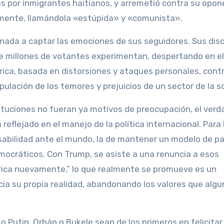
s por inmigrantes haitianos, y arremetió contra su opo
idamente, llamándola «estúpida» y «comunista».
inada a captar las emociones de sus seguidores. Sus dis
ue millones de votantes experimentan, despertando en el
ica, basada en distorsiones y ataques personales, cont
pulación de los temores y prejuicios de un sector de la s
nstituciones no fueran ya motivos de preocupación, el ver
reflejado en el manejo de la política internacional. Para 
abilidad ante el mundo, la de mantener un modelo de pa
ocráticos. Con Trump, se asiste a una renuncia a esos
érica nuevamente,” lo que realmente se promueve es un
cia su propia realidad, abandonando los valores que algu
 Putin, Orbán o Bukele sean de los primeros en felicitar