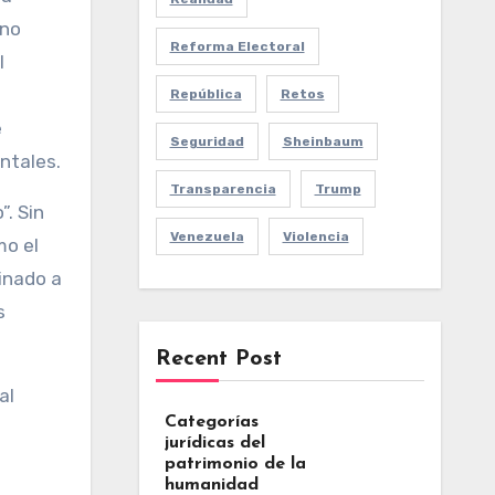
 no
Reforma Electoral
l
República
Retos
e
Seguridad
Sheinbaum
ntales.
Transparencia
Trump
”. Sin
Venezuela
Violencia
mo el
tinado a
s
Recent Post
al
Categorías
jurídicas del
patrimonio de la
humanidad