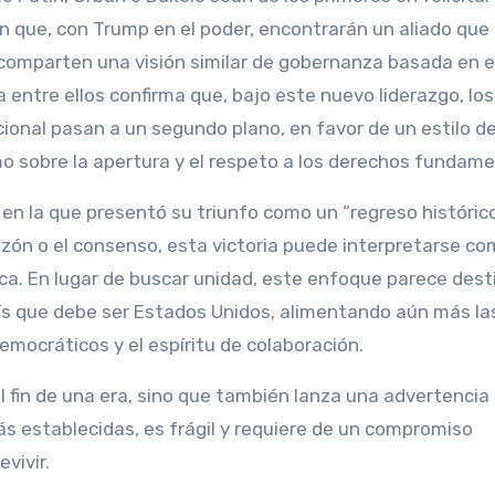
n que, con Trump en el poder, encontrarán un aliado que
e comparten una visión similar de gobernanza basada en e
a entre ellos confirma que, bajo este nuevo liderazgo, los
cional pasan a un segundo plano, en favor de un estilo d
smo sobre la apertura y el respeto a los derechos fundame
en la que presentó su triunfo como un “regreso histórico
razón o el consenso, esta victoria puede interpretarse co
tica. En lugar de buscar unidad, este enfoque parece des
país que debe ser Estados Unidos, alimentando aún más la
democráticos y el espíritu de colaboración.
 fin de una era, sino que también lanza una advertencia 
s establecidas, es frágil y requiere de un compromiso
vivir.