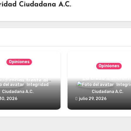
ridad Ciudadana A.C.
Opiniones
Opiniones
nde está el defensor
La cruda mundialis
audiencias frente al
Integridad
Integr
poder?
Ciudadana A.C.
Ciudadana A.C.
 30, 2026
julio 29, 2026