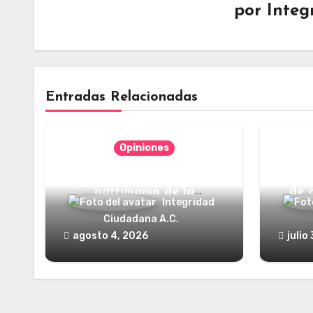
por
Integ
Entradas Relacionadas
Opiniones
Categorías jurídicas del
¿Y dó
patrimonio de la
de 
Integridad
humanidad
Ciudadana A.C.
agosto 4, 2026
julio