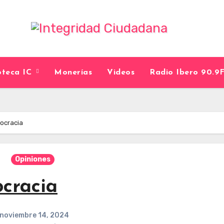
ioteca IC
Monerías
Videos
Radio Ibero 90.
ocracia
Opiniones
cracia
noviembre 14, 2024