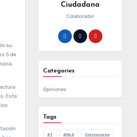
Ciudadana
Colaborador
do su
es 5 de
racia,
Categories
ractura
Opiniones
os. Este
 los
Tags
ntación
4T
AMLO
Claroscuros