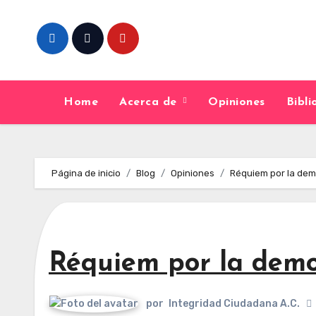
Skip
to
content
Home
Acerca de
Opiniones
Bibl
Página de inicio
Blog
Opiniones
Réquiem por la dem
Réquiem por la demo
por
Integridad Ciudadana A.C.