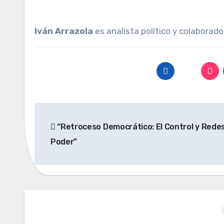
Iván Arrazola
es analista político y colaborad
Navegación
“Retroceso Democrático: El Control y Rede
de
Poder”
entradas