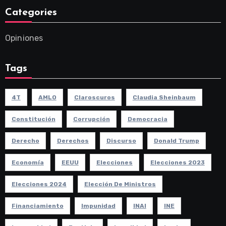
Categories
Opiniones
Tags
4T
AMLO
Claroscuros
Claudia Sheinbaum
Constitución
Corrupción
Democracia
Derecho
Derechos
Discurso
Donald Trump
Economía
EEUU
Elecciones
Elecciones 2023
Elecciones 2024
Elección De Ministros
Financiamiento
Impunidad
INAI
INE