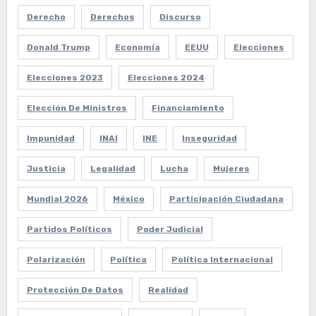
Derecho
Derechos
Discurso
Donald Trump
Economía
EEUU
Elecciones
Elecciones 2023
Elecciones 2024
Elección De Ministros
Financiamiento
Impunidad
INAI
INE
Inseguridad
Justicia
Legalidad
Lucha
Mujeres
Mundial 2026
México
Participación Ciudadana
Partidos Políticos
Poder Judicial
Polarización
Política
Política Internacional
Protección De Datos
Realidad