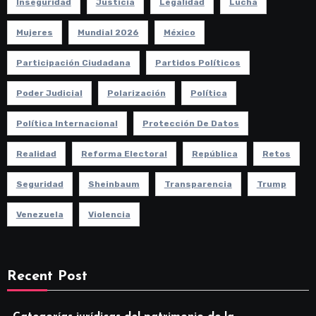
Inseguridad
Justicia
Legalidad
Lucha
Mujeres
Mundial 2026
México
Participación Ciudadana
Partidos Políticos
Poder Judicial
Polarización
Política
Política Internacional
Protección De Datos
Realidad
Reforma Electoral
República
Retos
Seguridad
Sheinbaum
Transparencia
Trump
Venezuela
Violencia
Recent Post