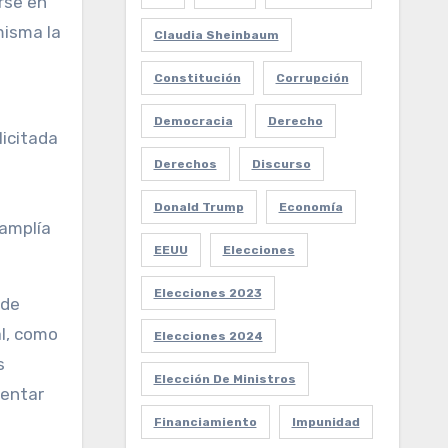
rse en
misma la
Claudia Sheinbaum
Constitución
Corrupción
Democracia
Derecho
licitada
Derechos
Discurso
Donald Trump
Economía
 amplía
EEUU
Elecciones
Elecciones 2023
 de
al, como
Elecciones 2024
s
Elección De Ministros
mentar
Financiamiento
Impunidad