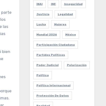
INAI
INE
Inseguridad
 parte
Justicia
Legalidad
los
Lucha
Mujeres
e las
ias
Mundial 2026
México
Participación Ciudadana
i bien
Partidos Políticos
me
Poder Judicial
Polarización
Política
ones
Política Internacional
porque
Protección De Datos
timas.
ar
Realidad