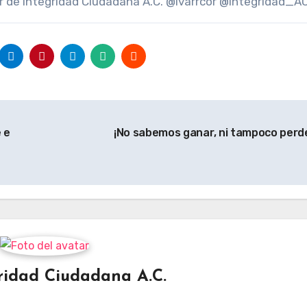
or de Integridad Ciudadana A.C. @ivarrcor @integridad_A
 e
¡No sabemos ganar, ni tampoco perd
ridad Ciudadana A.C.