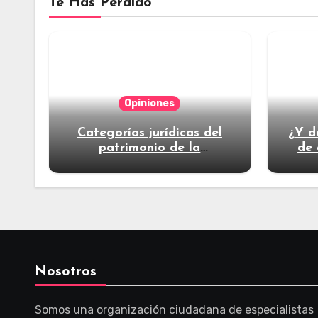
Te Has Perdido
Opiniones
Categorías jurídicas del
¿Y d
patrimonio de la
de 
humanidad
Nosotros
Somos una organización ciudadana de especialistas