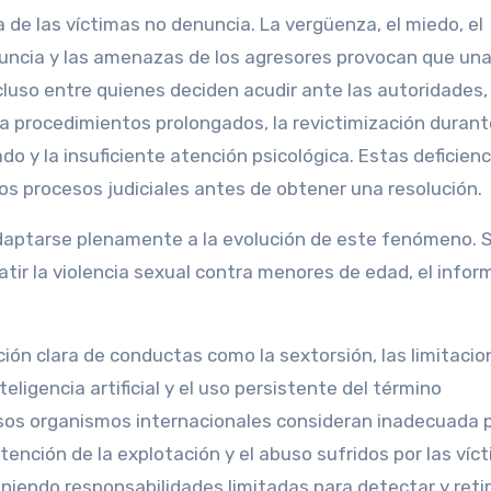
 de las víctimas no denuncia. La vergüenza, el miedo, el
ncia y las amenazas de los agresores provocan que una
luso entre quienes deciden acudir ante las autoridades, 
a procedimientos prolongados, la revictimización durant
do y la insuficiente atención psicológica. Estas deficienc
s procesos judiciales antes de obtener una resolución.
aptarse plenamente a la evolución de este fenómeno. S
tir la violencia sexual contra menores de edad, el infor
ción clara de conductas como la sextorsión, las limitaci
ligencia artificial y el uso persistente del término
ersos organismos internacionales consideran inadecuada 
atención de la explotación y el abuso sufridos por las víc
niendo responsabilidades limitadas para detectar y retir