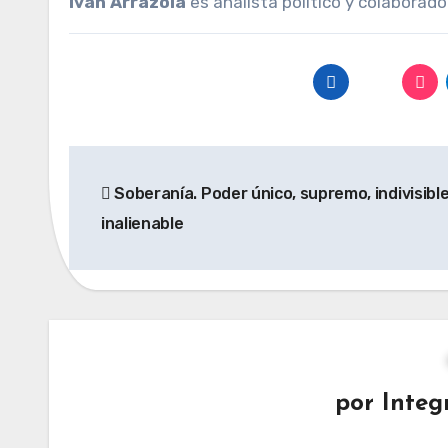
Iván Arrazola
es analista político y colaborad
Navegación
Soberanía. Poder único, supremo, indivisible
de
inalienable
entradas
por
Integ