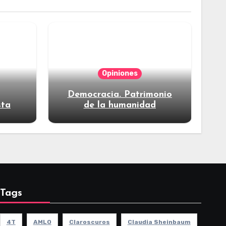
Opiniones
Democracia. Patrimonio
sta
de la humanidad
Tags
4T
AMLO
Claroscuros
Claudia Sheinbaum