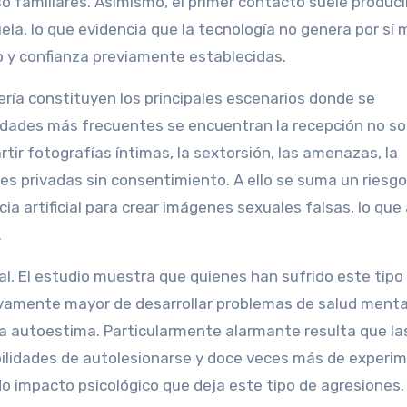
o familiares. Asimismo, el primer contacto suele produci
ela, lo que evidencia que la tecnología no genera por sí 
so y confianza previamente establecidas.
ería constituyen los principales escenarios donde se
idades más frecuentes se encuentran la recepción no so
tir fotografías íntimas, la sextorsión, las amenazas, la
es privadas sin consentimiento. A ello se suma un riesgo
ia artificial para crear imágenes sexuales falsas, lo que
.
al. El estudio muestra que quienes han sufrido este tipo
tivamente mayor de desarrollar problemas de salud ment
ja autoestima. Particularmente alarmante resulta que la
ilidades de autolesionarse y doce veces más de experi
do impacto psicológico que deja este tipo de agresiones.