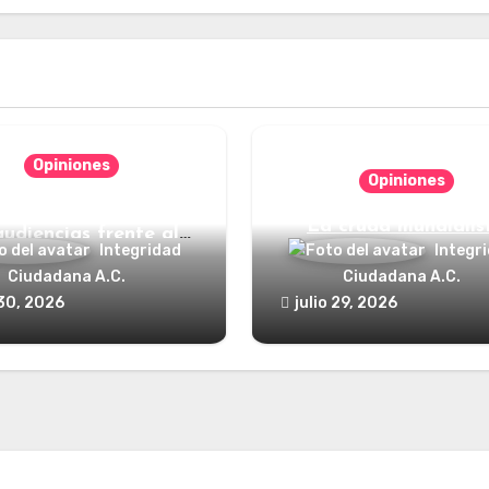
Opiniones
Opiniones
nde está el defensor
La cruda mundialis
audiencias frente al
Integridad
Integr
poder?
Ciudadana A.C.
Ciudadana A.C.
 30, 2026
julio 29, 2026