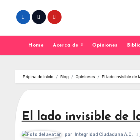
Skip
to
content
Home
Acerca de
Opiniones
Bibl
Página de inicio
Blog
Opiniones
El lado invisible de l
El lado invisible de l
por
Integridad Ciudadana A.C.