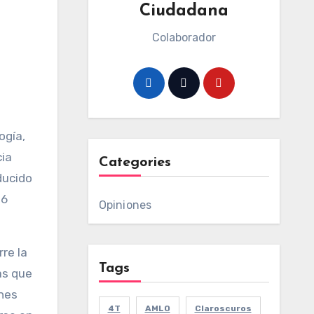
Ciudadana
Colaborador
ogía,
cia
Categories
ducido
.6
Opiniones
re la
Tags
as que
enes
4T
AMLO
Claroscuros