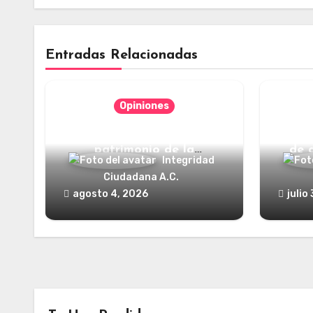
Entradas Relacionadas
Opiniones
Categorías jurídicas del
¿Y dó
patrimonio de la
de 
Integridad
humanidad
Ciudadana A.C.
agosto 4, 2026
julio