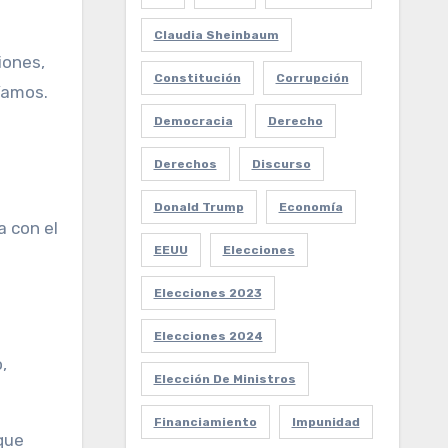
Claudia Sheinbaum
iones,
Constitución
Corrupción
íamos.
Democracia
Derecho
Derechos
Discurso
Donald Trump
Economía
a con el
EEUU
Elecciones
Elecciones 2023
Elecciones 2024
,
Elección De Ministros
Financiamiento
Impunidad
 que