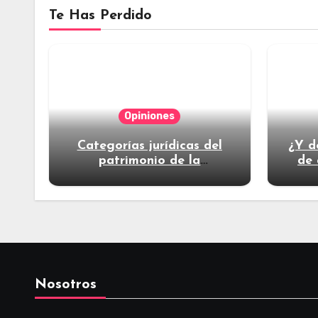
Te Has Perdido
Opiniones
Categorías jurídicas del
¿Y d
patrimonio de la
de 
humanidad
Nosotros