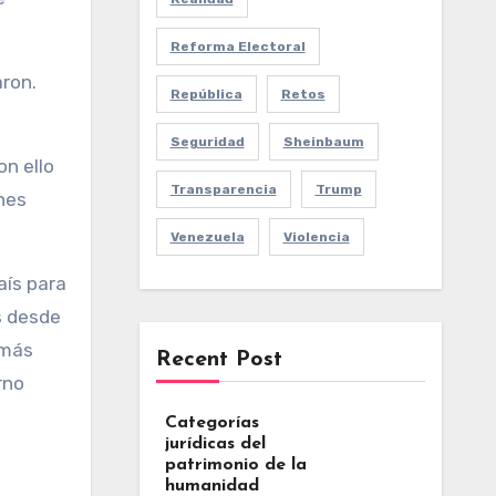
Reforma Electoral
aron.
República
Retos
Seguridad
Sheinbaum
on ello
Transparencia
Trump
nes
Venezuela
Violencia
aís para
s desde
 más
Recent Post
rno
Categorías
jurídicas del
patrimonio de la
humanidad