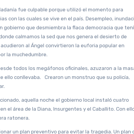
dadanía fue culpable porque utilizó el momento para
ias con las cuales se vive en el país. Desempleo, inundac
 un gobierno que desmiembra la flaca democracia que ten
s donde calmamos la sed que nos genera el desierto de
cudieron al Ángel convirtieron la euforia popular en
por la muchedumbre.
esde todos los megáfonos oficinales, azuzaron a la mas
ue ello conllevaba. Crearon un monstruo que su policía,
r.
cionado, aquella noche el gobierno local instaló cuatro
 el área de la Diana, Insurgentes y el Caballito. Con ello
era ratonera.
cionar un plan preventivo para evitar la tragedia. Un plan