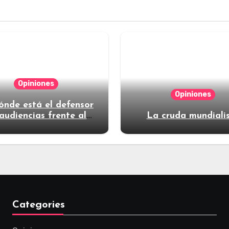
Opiniones
Opiniones
ónde está el defensor
audiencias frente al
La cruda mundiali
poder?
Categories