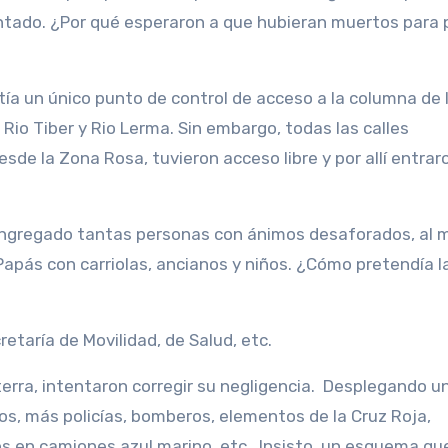
ntado. ¿Por qué esperaron a que hubieran muertos para
stía un único punto de control de acceso a la columna de 
 Rio Tiber y Rio Lerma. Sin embargo, todas las calles
e la Zona Rosa, tuvieron acceso libre y por allí entraro
congregado tantas personas con ánimos desaforados, al
Papás con carriolas, ancianos y niños. ¿Cómo pretendía l
retaría de Movilidad, de Salud, etc.
terra, intentaron corregir su negligencia. Desplegando u
os, más policías, bomberos, elementos de la Cruz Roja,
os en camiones azul marino, etc. Insisto, un esquema qu