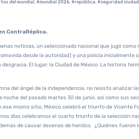
tos del mundial
,
#mundial 2026
,
#república
,
#seguridad ciuda
 en ContraRéplica.
nas noticias, un seleccionado nacional que jugó como n
omovida desde la autoridad) y una policía inicialmente 
desgracia. El lugar: la Ciudad de México. La historia ter
na del ángel de la independencia, no resisto analizar la
a noche del pasado martes 30 de junio, así como sus sec
 ese mismo sitio, México celebró el triunfo de Vicente 
nos días celebramos el cuarto triunfo de la selección na
además de causar decenas de heridos. ¿Quiénes fueron l