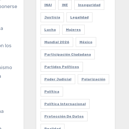
INAI
INE
Inseguridad
 ponerse
Justicia
Legalidad
la
Lucha
Mujeres
Mundial 2026
México
n los
Participación Ciudadana
 mismo
Partidos Políticos
a
Poder Judicial
Polarización
Política
Política Internacional
na
Protección De Datos
e
Realidad