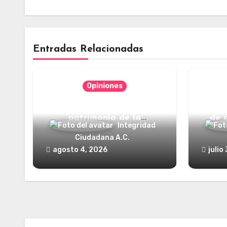
Entradas Relacionadas
Opiniones
Categorías jurídicas del
¿Y dó
patrimonio de la
de 
Integridad
humanidad
Ciudadana A.C.
agosto 4, 2026
julio