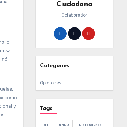
dana
Ciudadana
Colaborador
o lo
omisa.
minó
Categories
s
Opiniones
uelas.
Fox como
cional y
Tags
os
4T
AMLO
Claroscuros