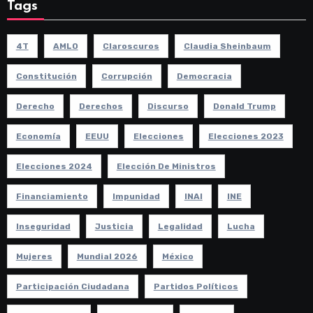
Tags
4T
AMLO
Claroscuros
Claudia Sheinbaum
Constitución
Corrupción
Democracia
Derecho
Derechos
Discurso
Donald Trump
Economía
EEUU
Elecciones
Elecciones 2023
Elecciones 2024
Elección De Ministros
Financiamiento
Impunidad
INAI
INE
Inseguridad
Justicia
Legalidad
Lucha
Mujeres
Mundial 2026
México
Participación Ciudadana
Partidos Políticos