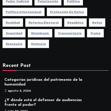
Poder Judicial
Polarización
Política
Política Internacional
Protección De Datos
Realidad
Reforma Electoral
República
Retos
Seguridad
Sheinbaum
Transparencia
Trump
Venezuela
Violencia
Recent Post
Categorías jurídicas del patrimonio de la
humanidad
agosto 4, 2026
¿Y dónde está el defensor de audiencias
frente al poder?