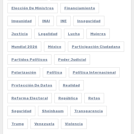
Elección De Ministros
Financiamiento
Impunidad
INAI
INE
Inseguridad
Justicia
Legalidad
Lucha
Mujeres
Mundial 2026
México
Participación Ciudadana
Partidos Políticos
Poder Judicial
Polarización
Política
Política Internacional
Protección De Datos
Realidad
Reforma Electoral
República
Retos
Seguridad
Sheinbaum
Transparencia
Trump
Venezuela
Violencia