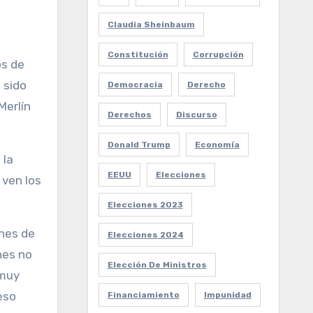
Claudia Sheinbaum
Constitución
Corrupción
os de
 sido
Democracia
Derecho
Merlín
Derechos
Discurso
Donald Trump
Economía
 la
EEUU
Elecciones
 ven los
Elecciones 2023
ones de
Elecciones 2024
nes no
Elección De Ministros
 muy
eso
Financiamiento
Impunidad