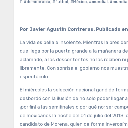
#democracia
,
#futbol
,
#México
,
#mundial
,
#mundia
Por Javier Agustín Contreras. Publicado e
La vida es bella e insolente. Mientras la presi
que llega por la puerta grande a la mañanera de
aclamado, a los descontentos no los reciben ni
libremente. Con sonrisa el gobierno nos muestra 
espectáculo.
El miércoles la selección nacional ganó de form
desbordó con la ilusión de no solo poder llegar 
¡por fin! a las semifinales o por qué no; ser ca
de mexicanos la noche del 01 de julio del 2018,
candidato de Morena, quien de forma inverosímil