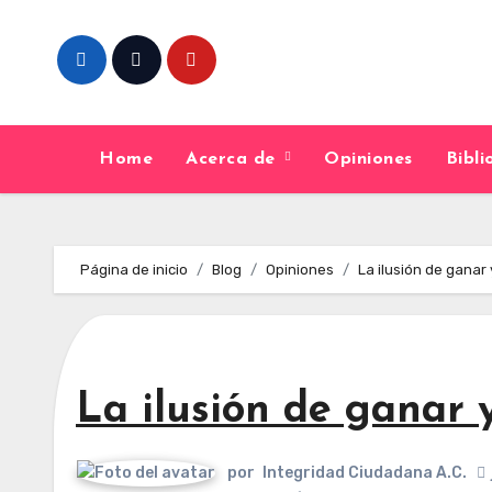
Skip
to
content
Home
Acerca de
Opiniones
Bibl
Página de inicio
Blog
Opiniones
La ilusión de ganar
La ilusión de ganar 
por
Integridad Ciudadana A.C.