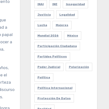
iento
INAI
INE
Inseguridad
Justicia
Legalidad
 que
Lucha
Mujeres
ad a
n papal
Mundial 2026
México
nocer a
Participación Ciudadana
na,
Partidos Políticos
Poder Judicial
Polarización
años,
e el
Política
erteza
Política Internacional
discurso
s.
Protección De Datos
 logra
Realidad