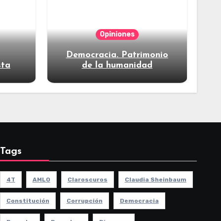
Opiniones
Democracia. Patrimonio
sta
de la humanidad
Tags
4T
AMLO
Claroscuros
Claudia Sheinbaum
Constitución
Corrupción
Democracia