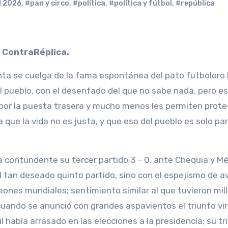
l 2026
,
#pan y circo
,
#política
,
#política y fútbol
,
#república
n ContraRéplica.
denta se cuelga de la fama espontánea del pato futbolero 
l pueblo, con el desenfado del que no sabe nada, pero es
 por la puesta trasera y mucho menos les permiten prote
que la vida no es justa, y que eso del pueblo es solo par
a contundente su tercer partido 3 – 0, ante Chequia y Mé
al tan deseado quinto partido, sino con el espejismo de 
mpeones mundiales; sentimiento similar al que tuvieron mil
 cuando se anunció con grandes aspavientos el triunfo vir
 había arrasado en las elecciones a la presidencia; su tr