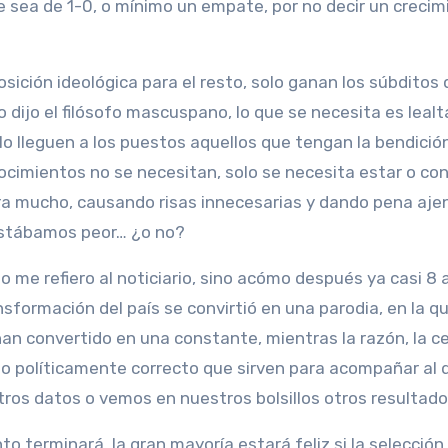
 sea de 1-0, o mínimo un empate, por no decir un crecim
sición ideológica para el resto, solo ganan los súbditos
 dijo el filósofo mascuspano, lo que se necesita es lealt
lo lleguen a los puestos aquellos que tengan la bendició
ocimientos no se necesitan, solo se necesita estar o co
ra mucho, causando risas innecesarias y dando pena aje
stábamos peor… ¿o no?
o me refiero al noticiario, sino acómo después ya casi 8 
nsformación del país se convirtió en una parodia, en la qu
 han convertido en una constante, mientras la razón, la c
ario políticamente correcto que sirven para acompañar al 
os datos o vemos en nuestros bolsillos otros resultado
 terminará, la gran mayoría estará feliz si la selección