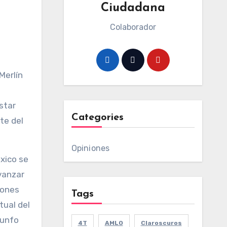
Ciudadana
Colaborador
Merlín
star
Categories
te del
Opiniones
xico se
avanzar
lones
Tags
tual del
iunfo
4T
AMLO
Claroscuros