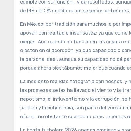
cumple con su función… y da resultados, aunque
de PIB del 2% neoliberal de sexenios anteriores.
En México, por tradición para muchos, o por impo
apoyan con lealtad e insensatez; ya que como lo
ciegas. Aun cuando no funcionen las cosas o so
o estén en el acordeón, ya que capacidad o con
la persona ideal, aunque su capacidad no dé pa
porque ahora síestábamos mejor que cuando e
La insolente realidad fotografía con hechos, y n
las promesas se las ha llevado el viento y la tra
nepotismo, el influyentismo y la corrupción, se
jurídica y la coherencia, son parte del vocabul
oficial… no obstante cuandomuchos tenemos otr
La fiesta futbolera 2026 apenas empieza y pronto