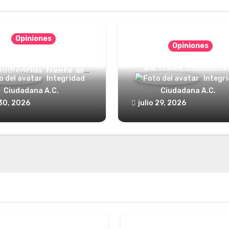
Opiniones
Opiniones
nde está el defensor
La cruda mundialis
audiencias frente al
Integridad
Integr
poder?
Ciudadana A.C.
Ciudadana A.C.
 30, 2026
julio 29, 2026