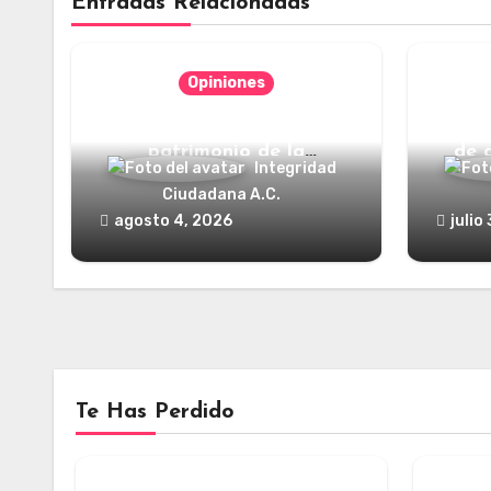
Entradas Relacionadas
Opiniones
Categorías jurídicas del
¿Y dó
patrimonio de la
de 
Integridad
humanidad
Ciudadana A.C.
agosto 4, 2026
julio
Te Has Perdido