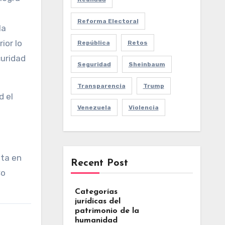
Reforma Electoral
la
ior lo
República
Retos
curidad
Seguridad
Sheinbaum
Transparencia
Trump
d el
Venezuela
Violencia
sta en
Recent Post
Co
Categorías
jurídicas del
patrimonio de la
humanidad