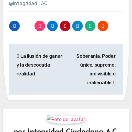
@integridad_AC
Navegación
La ilusión de ganar
Soberanía. Poder
de
y la descocada
único, supremo,
entradas
realidad
indivisible e
inalienable
por
Integridad Ciudadana A.C.