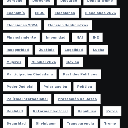
Derecho
Derechos
Discurso
Donald Trump
Economía
EEUU
Elecciones
Elecciones 2023
Elecciones 2024
Elección De Ministros
Financiamiento
Impunidad
INAI
INE
Inseguridad
Justicia
Legalidad
Lucha
Mujeres
Mundial 2026
México
Participación Ciudadana
Partidos Políticos
Poder Judicial
Polarización
Política
Política Internacional
Protección De Datos
Realidad
Reforma Electoral
República
Retos
Seguridad
Sheinbaum
Transparencia
Trump