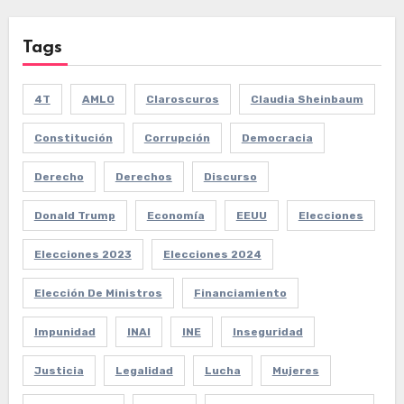
Tags
4T
AMLO
Claroscuros
Claudia Sheinbaum
Constitución
Corrupción
Democracia
Derecho
Derechos
Discurso
Donald Trump
Economía
EEUU
Elecciones
Elecciones 2023
Elecciones 2024
Elección De Ministros
Financiamiento
Impunidad
INAI
INE
Inseguridad
Justicia
Legalidad
Lucha
Mujeres