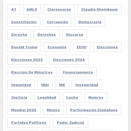
4T
AMLO
Claroscuros
Claudia Sheinbaum
Constitución
Corrupción
Democracia
Derecho
Derechos
Discurso
Donald Trump
Economía
EEUU
Elecciones
Elecciones 2023
Elecciones 2024
Elección De Ministros
Financiamiento
Impunidad
INAI
INE
Inseguridad
Justicia
Legalidad
Lucha
Mujeres
Mundial 2026
México
Participación Ciudadana
Partidos Políticos
Poder Judicial