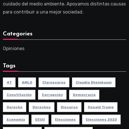
cuidado del medio ambiente. Apoyamos distintas causas
para contribuir a una mejor sociedad.
Categories
Opiniones
Tags
4T
AMLO
Claroscuros
Claudia Sheinbaum
Constitución
Corrupción
Democracia
Derecho
Derechos
Discurso
Donald Trump
Economía
EEUU
Elecciones
Elecciones 2023