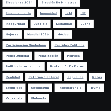
Elecciones 2024
Elección De Ministros
Financiamiento
Impunidad
INAI
INE
Inseguridad
Justicia
Legalidad
Lucha
Mujeres
Mundial 2026
México
Participación Ciudadana
Partidos Políticos
Poder Judicial
Polarización
Política
Política Internacional
Protección De Datos
Realidad
Reforma Electoral
República
Retos
Seguridad
Sheinbaum
Transparencia
Trump
Venezuela
Violencia