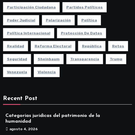
Participación Ciudadana
Partidos Políticos
Poder Judicial
Polarización
Política
Política Internacional
Protección De Datos
Realidad
Reforma Electoral
República
Retos
Seguridad
Sheinbaum
Transparencia
Trump
Venezuela
Violencia
Recent Post
Categorías jurídicas del patrimonio de la
humanidad
agosto 4, 2026