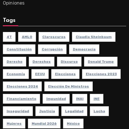
Opiniones
Tags
4T
AMLO
Claroscuros
Claudia Sheinbaum
Constitución
Corrupción
Democracia
Derecho
Derechos
Discurso
Donald Trump
Economía
EEUU
Elecciones
Elecciones 2023
Elecciones 2024
Elección De Ministros
Financiamiento
Impunidad
INAI
INE
Inseguridad
Justicia
Legalidad
Lucha
Mujeres
Mundial 2026
México