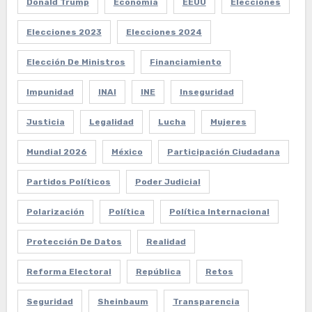
Donald Trump
Economía
EEUU
Elecciones
Elecciones 2023
Elecciones 2024
Elección De Ministros
Financiamiento
Impunidad
INAI
INE
Inseguridad
Justicia
Legalidad
Lucha
Mujeres
Mundial 2026
México
Participación Ciudadana
Partidos Políticos
Poder Judicial
Polarización
Política
Política Internacional
Protección De Datos
Realidad
Reforma Electoral
República
Retos
Seguridad
Sheinbaum
Transparencia