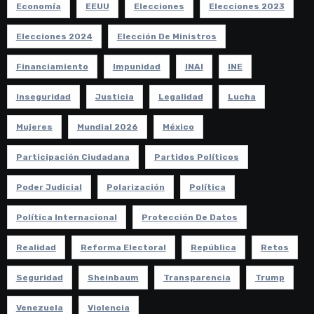
Economía
EEUU
Elecciones
Elecciones 2023
Elecciones 2024
Elección De Ministros
Financiamiento
Impunidad
INAI
INE
Inseguridad
Justicia
Legalidad
Lucha
Mujeres
Mundial 2026
México
Participación Ciudadana
Partidos Políticos
Poder Judicial
Polarización
Política
Política Internacional
Protección De Datos
Realidad
Reforma Electoral
República
Retos
Seguridad
Sheinbaum
Transparencia
Trump
Venezuela
Violencia