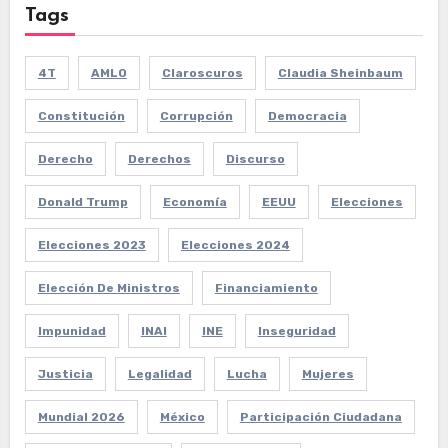
Tags
4T
AMLO
Claroscuros
Claudia Sheinbaum
Constitución
Corrupción
Democracia
Derecho
Derechos
Discurso
Donald Trump
Economía
EEUU
Elecciones
Elecciones 2023
Elecciones 2024
Elección De Ministros
Financiamiento
Impunidad
INAI
INE
Inseguridad
Justicia
Legalidad
Lucha
Mujeres
Mundial 2026
México
Participación Ciudadana