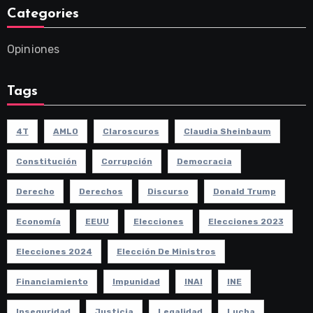
Categories
Opiniones
Tags
4T
AMLO
Claroscuros
Claudia Sheinbaum
Constitución
Corrupción
Democracia
Derecho
Derechos
Discurso
Donald Trump
Economía
EEUU
Elecciones
Elecciones 2023
Elecciones 2024
Elección De Ministros
Financiamiento
Impunidad
INAI
INE
Inseguridad
Justicia
Legalidad
Lucha