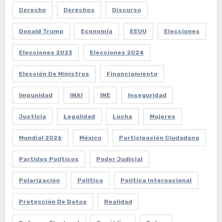
Derecho
Derechos
Discurso
Donald Trump
Economía
EEUU
Elecciones
Elecciones 2023
Elecciones 2024
Elección De Ministros
Financiamiento
Impunidad
INAI
INE
Inseguridad
Justicia
Legalidad
Lucha
Mujeres
Mundial 2026
México
Participación Ciudadana
Partidos Políticos
Poder Judicial
Polarización
Política
Política Internacional
Protección De Datos
Realidad