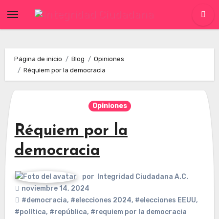
Skip
to
content
Página de inicio
Blog
Opiniones
Réquiem por la democracia
Opiniones
Réquiem por la
democracia
por
Integridad Ciudadana A.C.
noviembre 14, 2024
#democracia
,
#elecciones 2024
,
#elecciones EEUU
,
#política
,
#república
,
#requiem por la democracia