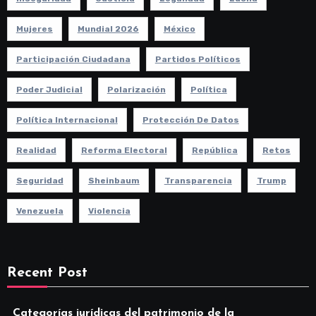
Mujeres
Mundial 2026
México
Participación Ciudadana
Partidos Políticos
Poder Judicial
Polarización
Política
Política Internacional
Protección De Datos
Realidad
Reforma Electoral
República
Retos
Seguridad
Sheinbaum
Transparencia
Trump
Venezuela
Violencia
Recent Post
Categorías jurídicas del patrimonio de la