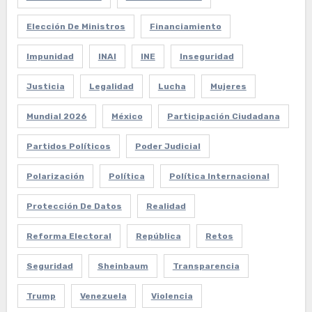
Elección De Ministros
Financiamiento
Impunidad
INAI
INE
Inseguridad
Justicia
Legalidad
Lucha
Mujeres
Mundial 2026
México
Participación Ciudadana
Partidos Políticos
Poder Judicial
Polarización
Política
Política Internacional
Protección De Datos
Realidad
Reforma Electoral
República
Retos
Seguridad
Sheinbaum
Transparencia
Trump
Venezuela
Violencia