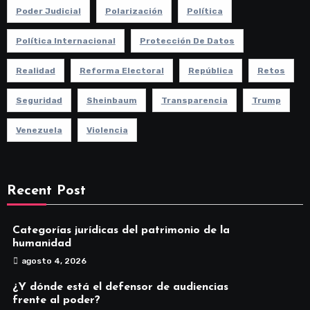
Poder Judicial
Polarización
Política
Política Internacional
Protección De Datos
Realidad
Reforma Electoral
República
Retos
Seguridad
Sheinbaum
Transparencia
Trump
Venezuela
Violencia
Recent Post
Categorías jurídicas del patrimonio de la
humanidad
agosto 4, 2026
¿Y dónde está el defensor de audiencias
frente al poder?