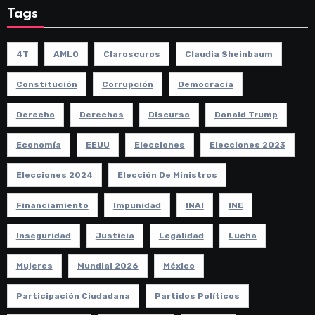
Tags
4T
AMLO
Claroscuros
Claudia Sheinbaum
Constitución
Corrupción
Democracia
Derecho
Derechos
Discurso
Donald Trump
Economía
EEUU
Elecciones
Elecciones 2023
Elecciones 2024
Elección De Ministros
Financiamiento
Impunidad
INAI
INE
Inseguridad
Justicia
Legalidad
Lucha
Mujeres
Mundial 2026
México
Participación Ciudadana
Partidos Políticos