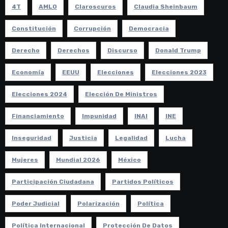
4T
AMLO
Claroscuros
Claudia Sheinbaum
Constitución
Corrupción
Democracia
Derecho
Derechos
Discurso
Donald Trump
Economía
EEUU
Elecciones
Elecciones 2023
Elecciones 2024
Elección De Ministros
Financiamiento
Impunidad
INAI
INE
Inseguridad
Justicia
Legalidad
Lucha
Mujeres
Mundial 2026
México
Participación Ciudadana
Partidos Políticos
Poder Judicial
Polarización
Política
Política Internacional
Protección De Datos