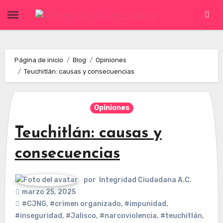
Skip
to
content
Página de inicio
Blog
Opiniones
Teuchitlán: causas y consecuencias
Opiniones
Teuchitlán: causas y
consecuencias
por
Integridad Ciudadana A.C.
marzo 25, 2025
#CJNG
,
#crimen organizado
,
#impunidad
,
#inseguridad
,
#Jalisco
,
#narcoviolencia
,
#teuchitlán
,