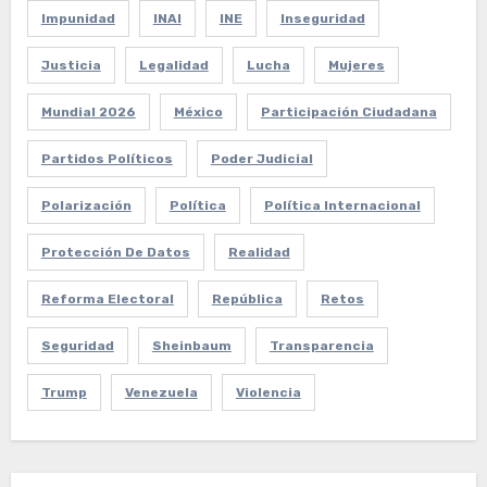
Impunidad
INAI
INE
Inseguridad
Justicia
Legalidad
Lucha
Mujeres
Mundial 2026
México
Participación Ciudadana
Partidos Políticos
Poder Judicial
Polarización
Política
Política Internacional
Protección De Datos
Realidad
Reforma Electoral
República
Retos
Seguridad
Sheinbaum
Transparencia
Trump
Venezuela
Violencia