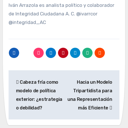
Iván Arrazola es analista político y colaborador
de Integridad Ciudadana A. C. @ivarrcor
@integridad_AC
Navegación
Cabeza fría como
Hacia un Modelo
de
modelo de política
Tripartidista para
entradas
exterior: ¿estrategia
una Representación
o debilidad?
más Eficiente