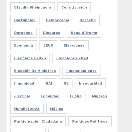
Claudia Sheinbaum
Constitución
Corrupción
Democracia
Derecho
Derechos
Discurso
Donald Trump
Economía
EEUU
Elecciones
Elecciones 2023
Elecciones 2024
Elección De Ministros
Financiamiento
Impunidad
INAI
INE
Inseguridad
Justicia
Legalidad
Lucha
Mujeres
Mundial 2026
México
Participación Ciudadana
Partidos Políticos