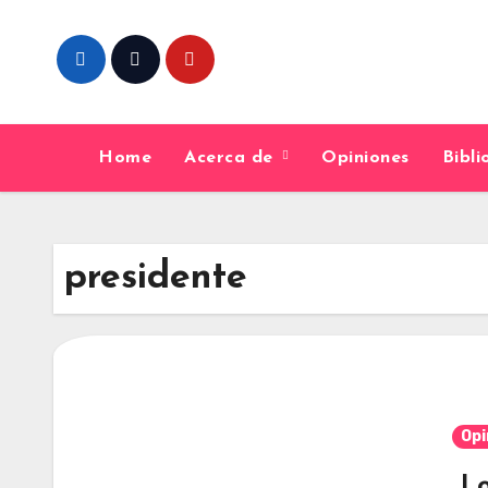
Skip
to
content
Home
Acerca de
Opiniones
Bibl
presidente
Opi
Lo