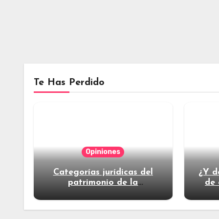
Te Has Perdido
Opiniones
Categorías jurídicas del
¿Y d
patrimonio de la
de 
humanidad