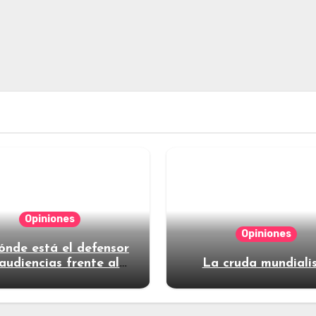
Opiniones
Opiniones
ónde está el defensor
audiencias frente al
La cruda mundiali
poder?