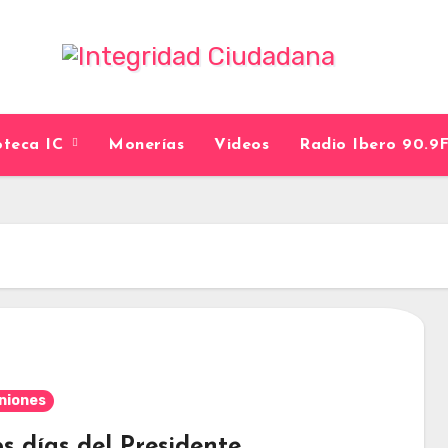
ioteca IC
Monerías
Videos
Radio Ibero 90.
niones
s días del Presidente…