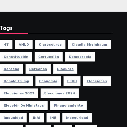
Tags
4T
AMLO
Claroscuros
Claudia Sheinbaum
Constitución
Corrupción
Democracia
Derecho
Derechos
Discurso
Donald Trump
Economía
EEUU
Elecciones
Elecciones 2023
Elecciones 2024
Elección De Ministros
Financiamiento
Impunidad
INAI
INE
Inseguridad