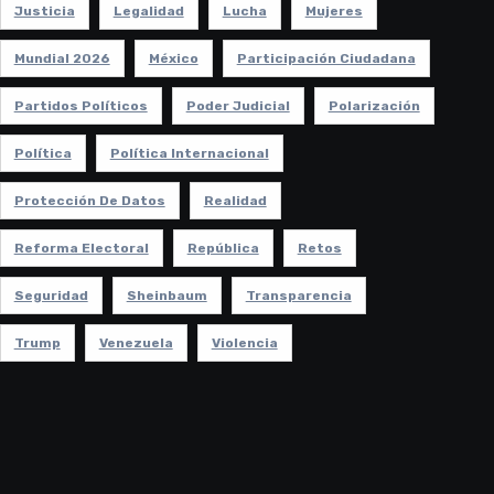
Justicia
Legalidad
Lucha
Mujeres
Mundial 2026
México
Participación Ciudadana
Partidos Políticos
Poder Judicial
Polarización
Política
Política Internacional
Protección De Datos
Realidad
Reforma Electoral
República
Retos
Seguridad
Sheinbaum
Transparencia
Trump
Venezuela
Violencia