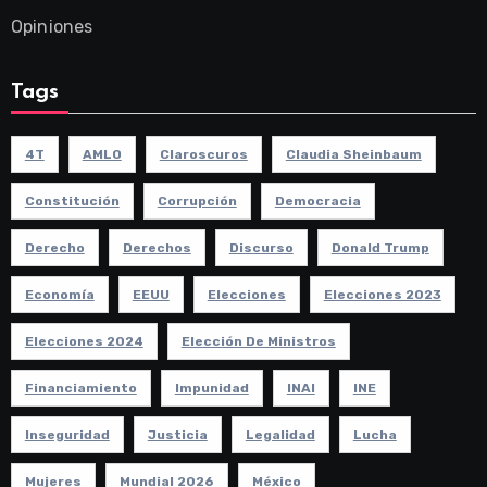
Opiniones
Tags
4T
AMLO
Claroscuros
Claudia Sheinbaum
Constitución
Corrupción
Democracia
Derecho
Derechos
Discurso
Donald Trump
Economía
EEUU
Elecciones
Elecciones 2023
Elecciones 2024
Elección De Ministros
Financiamiento
Impunidad
INAI
INE
Inseguridad
Justicia
Legalidad
Lucha
Mujeres
Mundial 2026
México