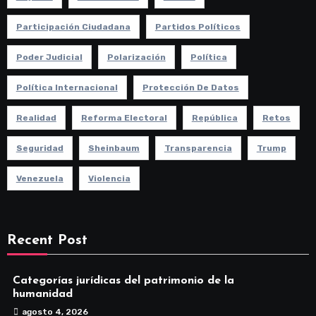
Participación Ciudadana
Partidos Políticos
Poder Judicial
Polarización
Política
Política Internacional
Protección De Datos
Realidad
Reforma Electoral
República
Retos
Seguridad
Sheinbaum
Transparencia
Trump
Venezuela
Violencia
Recent Post
Categorías jurídicas del patrimonio de la
humanidad
agosto 4, 2026