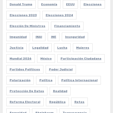
Donald Trump
Economía
EEUU
Elecciones
Elecciones 2023
Elecciones 2024
Elección De Ministros
Financiamiento
Impunidad
INAI
INE
Inseguridad
Justicia
Legalidad
Lucha
Mujeres
Mundial 2026
México
Participación Ciudadana
Partidos Políticos
Poder Judicial
Polarización
Política
Política Internacional
Protección De Datos
Realidad
Reforma Electoral
República
Retos
Seguridad
Sheinbaum
Transparencia