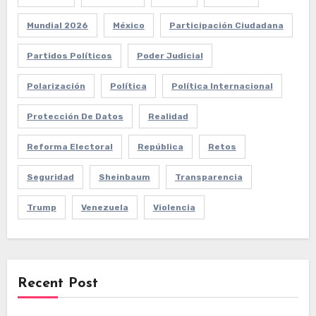
Mundial 2026
México
Participación Ciudadana
Partidos Políticos
Poder Judicial
Polarización
Política
Política Internacional
Protección De Datos
Realidad
Reforma Electoral
República
Retos
Seguridad
Sheinbaum
Transparencia
Trump
Venezuela
Violencia
Recent Post