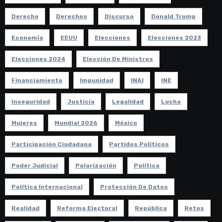
Derecho
Derechos
Discurso
Donald Trump
Economía
EEUU
Elecciones
Elecciones 2023
Elecciones 2024
Elección De Ministros
Financiamiento
Impunidad
INAI
INE
Inseguridad
Justicia
Legalidad
Lucha
Mujeres
Mundial 2026
México
Participación Ciudadana
Partidos Políticos
Poder Judicial
Polarización
Política
Política Internacional
Protección De Datos
Realidad
Reforma Electoral
República
Retos