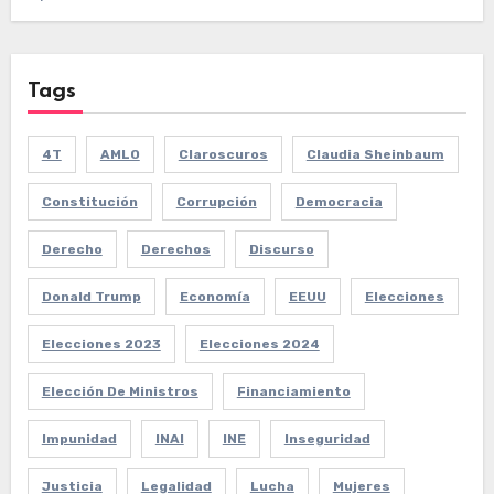
Tags
4T
AMLO
Claroscuros
Claudia Sheinbaum
Constitución
Corrupción
Democracia
Derecho
Derechos
Discurso
Donald Trump
Economía
EEUU
Elecciones
Elecciones 2023
Elecciones 2024
Elección De Ministros
Financiamiento
Impunidad
INAI
INE
Inseguridad
Justicia
Legalidad
Lucha
Mujeres