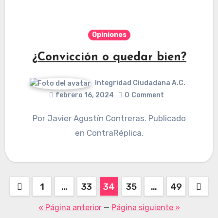
Opiniones
¿Convicción o quedar bien?
Integridad Ciudadana A.C.
febrero 16, 2024
0
Comment
Por Javier Agustín Contreras. Publicado
en ContraRéplica.
Paginación
1
…
33
34
35
…
49
de
« Página anterior
—
Página siguiente »