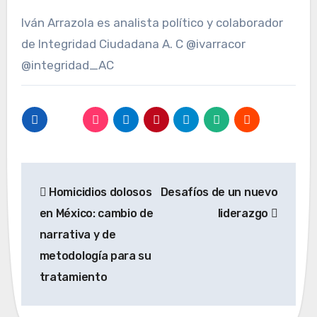
Iván Arrazola es analista político y colaborador
de Integridad Ciudadana A. C @ivarracor
@integridad_AC
Navegación
Homicidios dolosos
Desafíos de un nuevo
de
en México: cambio de
liderazgo
entradas
narrativa y de
metodología para su
tratamiento