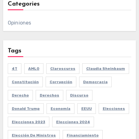
Categories
Opiniones
Tags
4T
AMLO
Claroscuros
Claudia Sheinbaum
Constitución
Corrupción
Democracia
Derecho
Derechos
Discurso
Donald Trump
Economía
EEUU
Elecciones
Elecciones 2023
Elecciones 2024
Elección De Ministros
Financiamiento