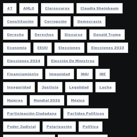
4T
AMLO
Claroscuros
Claudia Sheinbaum
Constitución
Corrupción
Democracia
Derecho
Derechos
Discurso
Donald Trump
Economía
EEUU
Elecciones
Elecciones 2023
Elecciones 2024
Elección De Ministros
Financiamiento
Impunidad
INAI
INE
Inseguridad
Justicia
Legalidad
Lucha
Mujeres
Mundial 2026
México
Participación Ciudadana
Partidos Políticos
Poder Judicial
Polarización
Política