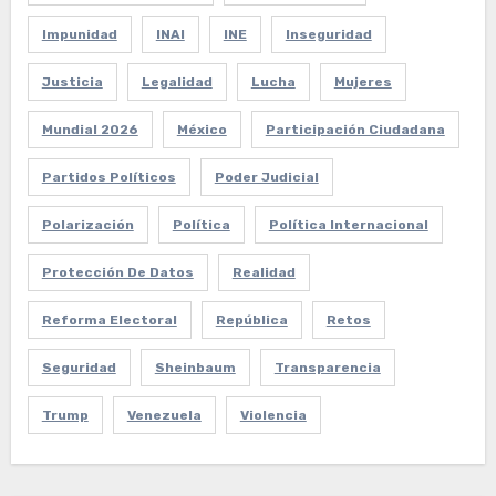
Impunidad
INAI
INE
Inseguridad
Justicia
Legalidad
Lucha
Mujeres
Mundial 2026
México
Participación Ciudadana
Partidos Políticos
Poder Judicial
Polarización
Política
Política Internacional
Protección De Datos
Realidad
Reforma Electoral
República
Retos
Seguridad
Sheinbaum
Transparencia
Trump
Venezuela
Violencia