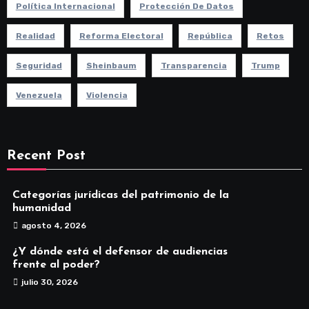
Política Internacional
Protección De Datos
Realidad
Reforma Electoral
República
Retos
Seguridad
Sheinbaum
Transparencia
Trump
Venezuela
Violencia
Recent Post
Categorías jurídicas del patrimonio de la
humanidad
agosto 4, 2026
¿Y dónde está el defensor de audiencias
frente al poder?
julio 30, 2026