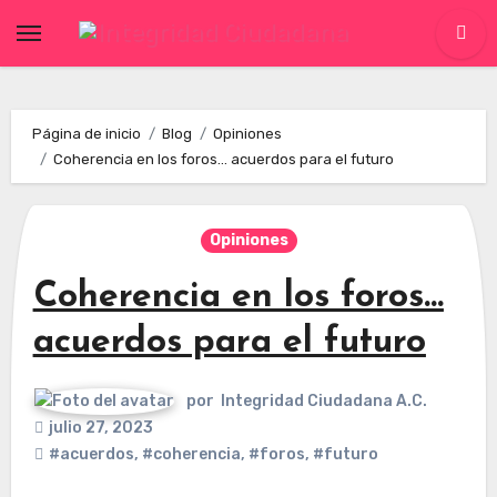
Skip
to
content
Página de inicio
Blog
Opiniones
Coherencia en los foros… acuerdos para el futuro
Opiniones
Coherencia en los foros…
acuerdos para el futuro
por
Integridad Ciudadana A.C.
julio 27, 2023
#acuerdos
,
#coherencia
,
#foros
,
#futuro