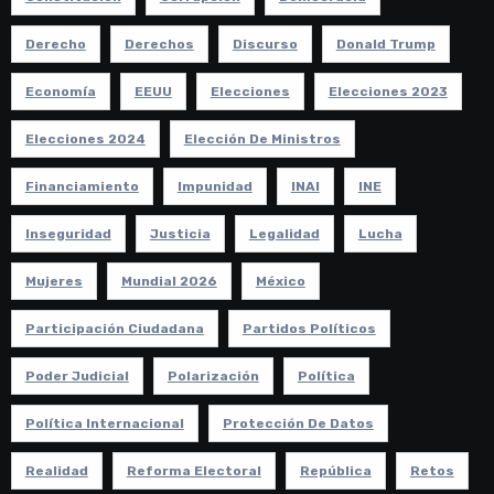
Derecho
Derechos
Discurso
Donald Trump
Economía
EEUU
Elecciones
Elecciones 2023
Elecciones 2024
Elección De Ministros
Financiamiento
Impunidad
INAI
INE
Inseguridad
Justicia
Legalidad
Lucha
Mujeres
Mundial 2026
México
Participación Ciudadana
Partidos Políticos
Poder Judicial
Polarización
Política
Política Internacional
Protección De Datos
Realidad
Reforma Electoral
República
Retos