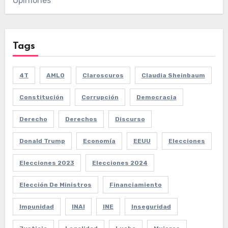
Opiniones
Tags
4T
AMLO
Claroscuros
Claudia Sheinbaum
Constitución
Corrupción
Democracia
Derecho
Derechos
Discurso
Donald Trump
Economía
EEUU
Elecciones
Elecciones 2023
Elecciones 2024
Elección De Ministros
Financiamiento
Impunidad
INAI
INE
Inseguridad