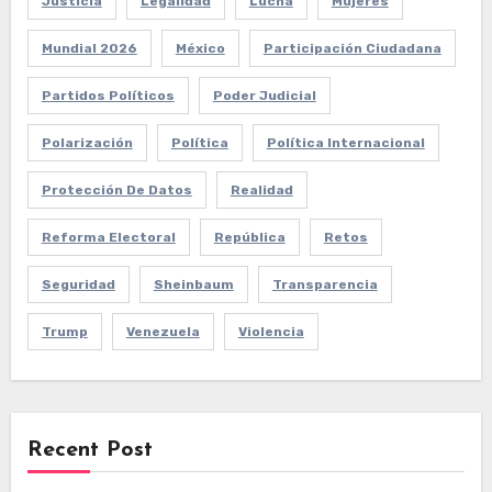
Justicia
Legalidad
Lucha
Mujeres
Mundial 2026
México
Participación Ciudadana
Partidos Políticos
Poder Judicial
Polarización
Política
Política Internacional
Protección De Datos
Realidad
Reforma Electoral
República
Retos
Seguridad
Sheinbaum
Transparencia
Trump
Venezuela
Violencia
Recent Post