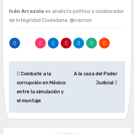
Iván Arrazola
es analista político y colaborador
de Integridad Ciudadana. @ivarrcor
Navegación
Combate a la
A la caza del Poder
de
corrupción en México:
Judicial
entradas
entre la simulación y
el montaje