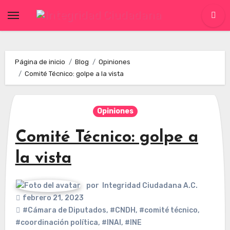
Skip
to
content
Página de inicio
Blog
Opiniones
Comité Técnico: golpe a la vista
Opiniones
Comité Técnico: golpe a
la vista
por
Integridad Ciudadana A.C.
febrero 21, 2023
#Cámara de Diputados
,
#CNDH
,
#comité técnico
,
#coordinación política
,
#INAI
,
#INE