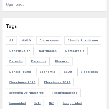
Opiniones
Tags
4T
AMLO
Claroscuros
Claudia Sheinbaum
Constitución
Corrupción
Democracia
Derecho
Derechos
Discurso
Donald Trump
Economía
EEUU
Elecciones
Elecciones 2023
Elecciones 2024
Elección De Ministros
Financiamiento
Impunidad
INAI
INE
Inseguridad