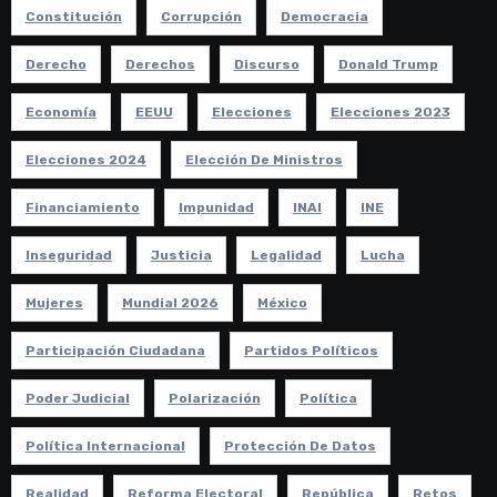
Constitución
Corrupción
Democracia
Derecho
Derechos
Discurso
Donald Trump
Economía
EEUU
Elecciones
Elecciones 2023
Elecciones 2024
Elección De Ministros
Financiamiento
Impunidad
INAI
INE
Inseguridad
Justicia
Legalidad
Lucha
Mujeres
Mundial 2026
México
Participación Ciudadana
Partidos Políticos
Poder Judicial
Polarización
Política
Política Internacional
Protección De Datos
Realidad
Reforma Electoral
República
Retos