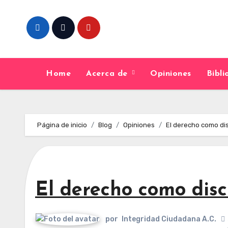
Skip
to
content
Home
Acerca de
Opiniones
Bibl
Página de inicio
Blog
Opiniones
El derecho como di
El derecho como disc
por
Integridad Ciudadana A.C.