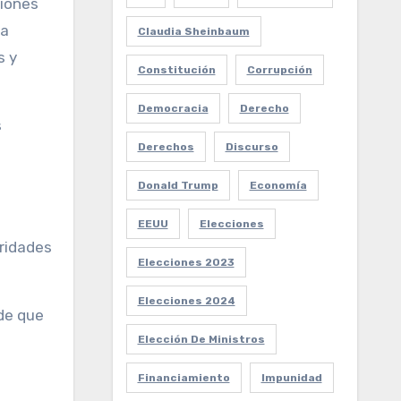
ciones
la
Claudia Sheinbaum
s y
Constitución
Corrupción
Democracia
Derecho
s
Derechos
Discurso
Donald Trump
Economía
EEUU
Elecciones
oridades
Elecciones 2023
Elecciones 2024
 de que
Elección De Ministros
Financiamiento
Impunidad