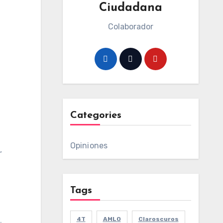
Ciudadana
Colaborador
Categories
Opiniones
,
Tags
4T
AMLO
Claroscuros