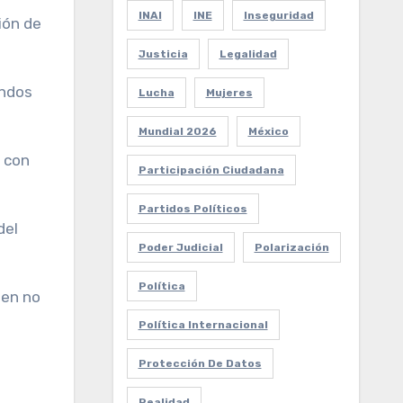
INAI
INE
Inseguridad
ión de
Justicia
Legalidad
endos
Lucha
Mujeres
Mundial 2026
México
e con
Participación Ciudadana
Partidos Políticos
del
Poder Judicial
Polarización
Política
ien no
Política Internacional
Protección De Datos
Realidad