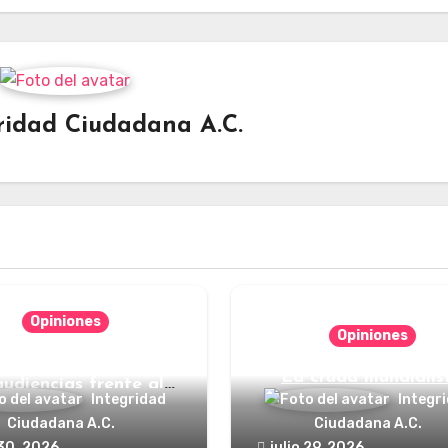
ridad Ciudadana A.C.
Opiniones
Opiniones
nde está el defensor
La cruda mundialis
audiencias frente al
Integridad
Integr
poder?
Ciudadana A.C.
Ciudadana A.C.
 30, 2026
julio 29, 2026