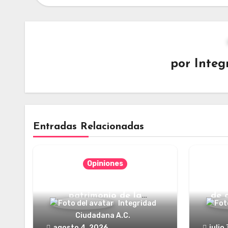
por
Integ
Entradas Relacionadas
Opiniones
Categorías jurídicas del
¿Y dó
patrimonio de la
de 
Integridad
humanidad
Ciudadana A.C.
agosto 4, 2026
julio