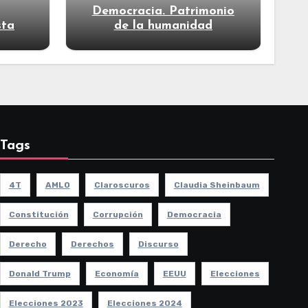
Democracia. Patrimonio
sta
de la humanidad
Tags
4T
AMLO
Claroscuros
Claudia Sheinbaum
Constitución
Corrupción
Democracia
Derecho
Derechos
Discurso
Donald Trump
Economía
EEUU
Elecciones
Elecciones 2023
Elecciones 2024