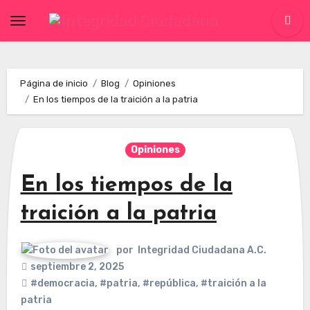
Skip
to
content
Página de inicio
Blog
Opiniones
En los tiempos de la traición a la patria
Opiniones
En los tiempos de la
traición a la patria
por
Integridad Ciudadana A.C.
septiembre 2, 2025
#democracia
,
#patria
,
#república
,
#traición a la
patria