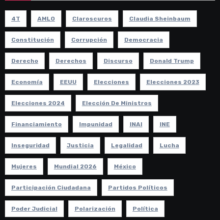
4T
AMLO
Claroscuros
Claudia Sheinbaum
Constitución
Corrupción
Democracia
Derecho
Derechos
Discurso
Donald Trump
Economía
EEUU
Elecciones
Elecciones 2023
Elecciones 2024
Elección De Ministros
Financiamiento
Impunidad
INAI
INE
Inseguridad
Justicia
Legalidad
Lucha
Mujeres
Mundial 2026
México
Participación Ciudadana
Partidos Políticos
Poder Judicial
Polarización
Política