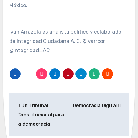
México.
Iván Arrazola es analista político y colaborador
de Integridad Ciudadana A. C. @ivarrcor
@integridad_AC
Navegación
Un Tribunal
Democracia Digital
de
Constitucional para
entradas
la democracia