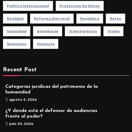
Política Internacional
Protección De Datos
Realidad
Reforma Electoral
República
Retos
Seguridad
Sheinbaum
Transparencia
Trump
Venezuela
Violencia
Recent Post
Categorías jurídicas del patrimonio de la
humanidad
agosto 4, 2026
¿Y dónde está el defensor de audiencias
frente al poder?
julio 30, 2026