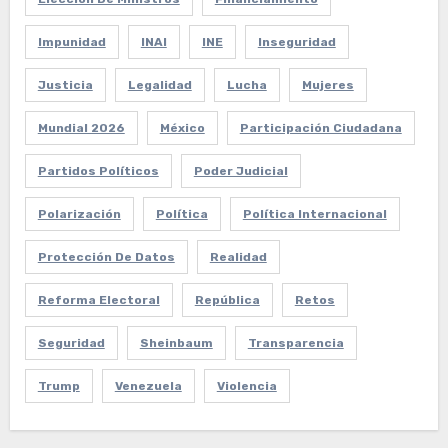
Impunidad
INAI
INE
Inseguridad
Justicia
Legalidad
Lucha
Mujeres
Mundial 2026
México
Participación Ciudadana
Partidos Políticos
Poder Judicial
Polarización
Política
Política Internacional
Protección De Datos
Realidad
Reforma Electoral
República
Retos
Seguridad
Sheinbaum
Transparencia
Trump
Venezuela
Violencia