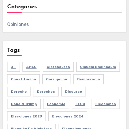
Categories
Opiniones
Tags
4T
AMLO
Claroscuros
Claudia Sheinbaum
Constitución
Corrupción
Democracia
Derecho
Derechos
Discurso
Donald Trump
Economía
EEUU
Elecciones
Elecciones 2023
Elecciones 2024
Elección De Ministros
Financiamiento