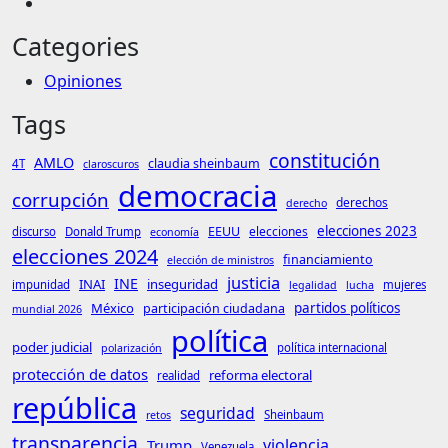
Categories
Opiniones
Tags
constitución
AMLO
claudia sheinbaum
4T
claroscuros
democracia
corrupción
derechos
derecho
elecciones 2023
EEUU
elecciones
discurso
Donald Trump
economía
elecciones 2024
financiamiento
elección de ministros
justicia
INE
INAI
inseguridad
impunidad
mujeres
legalidad
lucha
México
partidos políticos
participación ciudadana
mundial 2026
política
poder judicial
política internacional
polarización
protección de datos
reforma electoral
realidad
república
seguridad
Sheinbaum
retos
transparencia
violencia
Trump
Venezuela