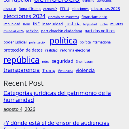
derechos
derecho
elecciones 2023
EEUU
elecciones
discurso
Donald Trump
economía
elecciones 2024
financiamiento
elección de ministros
justicia
INE
INAI
inseguridad
impunidad
mujeres
legalidad
lucha
México
partidos políticos
participación ciudadana
mundial 2026
política
poder judicial
política internacional
polarización
protección de datos
reforma electoral
realidad
república
seguridad
Sheinbaum
retos
transparencia
violencia
Trump
Venezuela
Recent Post
Categorías jurídicas del patrimonio de la
humanidad
agosto 4, 2026
¿Y dónde está el defensor de audiencias