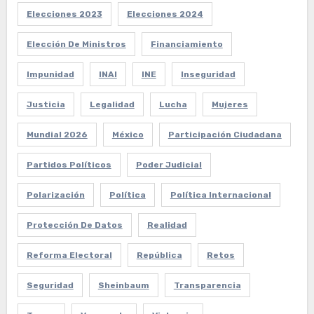
Elecciones 2023
Elecciones 2024
Elección De Ministros
Financiamiento
Impunidad
INAI
INE
Inseguridad
Justicia
Legalidad
Lucha
Mujeres
Mundial 2026
México
Participación Ciudadana
Partidos Políticos
Poder Judicial
Polarización
Política
Política Internacional
Protección De Datos
Realidad
Reforma Electoral
República
Retos
Seguridad
Sheinbaum
Transparencia