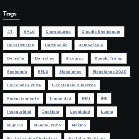
Tags
4T
AMLO
Claroscuros
Claudia Sheinbaum
Constitución
Corrupción
Democracia
Derecho
Derechos
Discurso
Donald Trump
Economía
EEUU
Elecciones
Elecciones 2023
Elecciones 2024
Elección De Ministros
Financiamiento
Impunidad
INAI
INE
Inseguridad
Justicia
Legalidad
Lucha
Mujeres
Mundial 2026
México
Participación Ciudadana
Partidos Políticos