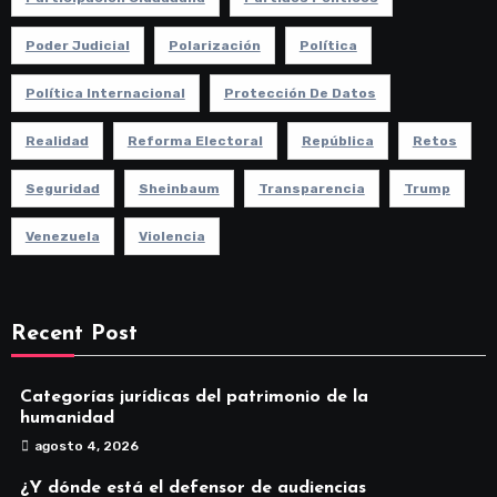
Poder Judicial
Polarización
Política
Política Internacional
Protección De Datos
Realidad
Reforma Electoral
República
Retos
Seguridad
Sheinbaum
Transparencia
Trump
Venezuela
Violencia
Recent Post
Categorías jurídicas del patrimonio de la
humanidad
agosto 4, 2026
¿Y dónde está el defensor de audiencias