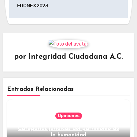
entradas
EDOMEX2023
por
Integridad Ciudadana A.C.
Entradas Relacionadas
Opiniones
Categorías jurídicas del patrimonio de
la humanidad