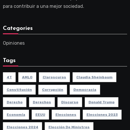
para contribuir a una mejor sociedad.
Categories
Opiniones
Tags
4T
AMLO
Claroscuros
Claudia Sheinbaum
Constitución
Corrupción
Democracia
Derecho
Derechos
Discurso
Donald Trump
Economía
EEUU
Elecciones
Elecciones 2023
Elecciones 2024
Elección De Ministros