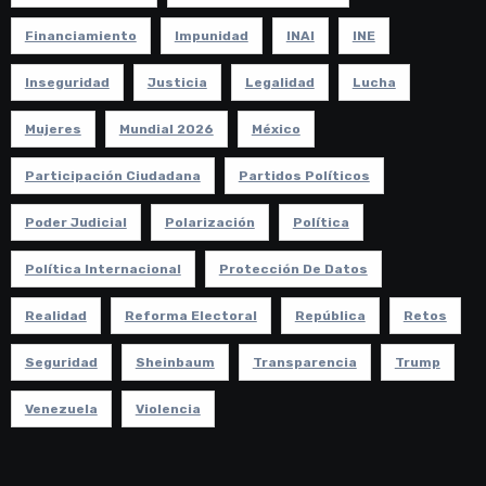
Financiamiento
Impunidad
INAI
INE
Inseguridad
Justicia
Legalidad
Lucha
Mujeres
Mundial 2026
México
Participación Ciudadana
Partidos Políticos
Poder Judicial
Polarización
Política
Política Internacional
Protección De Datos
Realidad
Reforma Electoral
República
Retos
Seguridad
Sheinbaum
Transparencia
Trump
Venezuela
Violencia