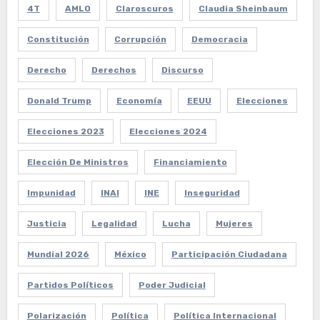
4T
AMLO
Claroscuros
Claudia Sheinbaum
Constitución
Corrupción
Democracia
Derecho
Derechos
Discurso
Donald Trump
Economía
EEUU
Elecciones
Elecciones 2023
Elecciones 2024
Elección De Ministros
Financiamiento
Impunidad
INAI
INE
Inseguridad
Justicia
Legalidad
Lucha
Mujeres
Mundial 2026
México
Participación Ciudadana
Partidos Políticos
Poder Judicial
Polarización
Política
Política Internacional