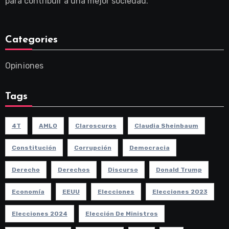
para contribuir a una mejor sociedad.
Categories
Opiniones
Tags
4T
AMLO
Claroscuros
Claudia Sheinbaum
Constitución
Corrupción
Democracia
Derecho
Derechos
Discurso
Donald Trump
Economía
EEUU
Elecciones
Elecciones 2023
Elecciones 2024
Elección De Ministros