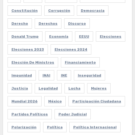
Constitución
Corrupción
Democracia
Derecho
Derechos
Discurso
Donald Trump
Economía
EEUU
Elecciones
Elecciones 2023
Elecciones 2024
Elección De Ministros
Financiamiento
Impunidad
INAI
INE
Inseguridad
Justicia
Legalidad
Lucha
Mujeres
Mundial 2026
México
Participación Ciudadana
Partidos Políticos
Poder Judicial
Polarización
Política
Política Internacional