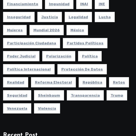
Financiamiento
Impunidad
INAI
INE
Inseguridad
Justicia
Legalidad
Lucha
Mujeres
Mundial 2026
México
Participación Ciudadana
Partidos Políticos
Poder Judicial
Polarización
Política
Política Internacional
Protección De Datos
Realidad
Reforma Electoral
República
Retos
Seguridad
Sheinbaum
Transparencia
Trump
Venezuela
Violencia
Recent Post