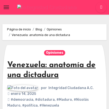
Skip
to
content
Página de inicio
Blog
Opiniones
Venezuela: anatomía de una dictadura
Opiniones
Venezuela: anatomía de
una dictadura
por
Integridad Ciudadana A.C.
enero 14, 2025
#democracia
,
#dictadura
,
#Maduro
,
#Nicolás
Maduro
,
#política
,
#Venezuela