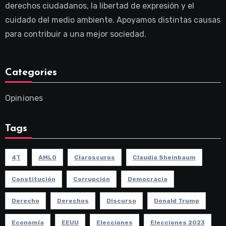
derechos ciudadanos, la libertad de expresión y el
cuidado del medio ambiente. Apoyamos distintas causas
para contribuir a una mejor sociedad.
Categories
Opiniones
Tags
4T
AMLO
Claroscuros
Claudia Sheinbaum
Constitución
Corrupción
Democracia
Derecho
Derechos
Discurso
Donald Trump
Economía
EEUU
Elecciones
Elecciones 2023