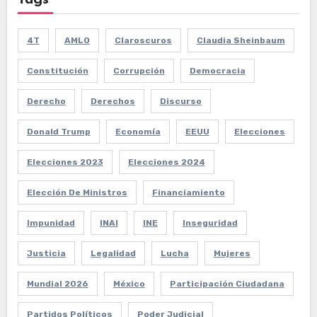
Tags
4T
AMLO
Claroscuros
Claudia Sheinbaum
Constitución
Corrupción
Democracia
Derecho
Derechos
Discurso
Donald Trump
Economía
EEUU
Elecciones
Elecciones 2023
Elecciones 2024
Elección De Ministros
Financiamiento
Impunidad
INAI
INE
Inseguridad
Justicia
Legalidad
Lucha
Mujeres
Mundial 2026
México
Participación Ciudadana
Partidos Políticos
Poder Judicial