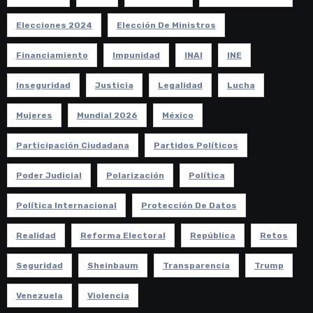
Elecciones 2024
Elección De Ministros
Financiamiento
Impunidad
INAI
INE
Inseguridad
Justicia
Legalidad
Lucha
Mujeres
Mundial 2026
México
Participación Ciudadana
Partidos Políticos
Poder Judicial
Polarización
Política
Política Internacional
Protección De Datos
Realidad
Reforma Electoral
República
Retos
Seguridad
Sheinbaum
Transparencia
Trump
Venezuela
Violencia