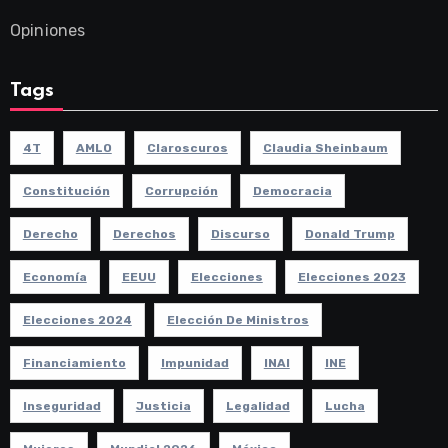
Opiniones
Tags
4T
AMLO
Claroscuros
Claudia Sheinbaum
Constitución
Corrupción
Democracia
Derecho
Derechos
Discurso
Donald Trump
Economía
EEUU
Elecciones
Elecciones 2023
Elecciones 2024
Elección De Ministros
Financiamiento
Impunidad
INAI
INE
Inseguridad
Justicia
Legalidad
Lucha