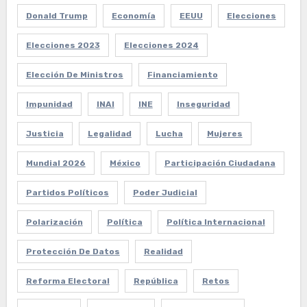
Donald Trump
Economía
EEUU
Elecciones
Elecciones 2023
Elecciones 2024
Elección De Ministros
Financiamiento
Impunidad
INAI
INE
Inseguridad
Justicia
Legalidad
Lucha
Mujeres
Mundial 2026
México
Participación Ciudadana
Partidos Políticos
Poder Judicial
Polarización
Política
Política Internacional
Protección De Datos
Realidad
Reforma Electoral
República
Retos