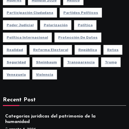
Mujeres
Mundial 2026
México
Participación Ciudadana
Partidos Políticos
Poder Judicial
Polarización
Política
Política Internacional
Protección De Datos
Realidad
Reforma Electoral
República
Retos
Seguridad
Sheinbaum
Transparencia
Trump
Venezuela
Violencia
Recent Post
Categorías jurídicas del patrimonio de la
humanidad