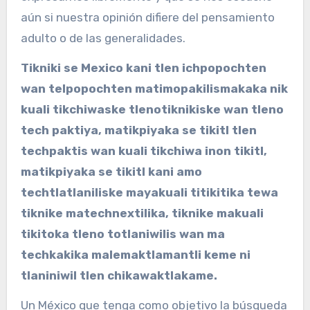
aún si nuestra opinión difiere del pensamiento
adulto o de las generalidades.
Tikniki se Mexico kani tlen ichpopochten
wan telpopochten matimopakilismakaka nik
kuali tikchiwaske tlenotiknikiske wan tleno
tech paktiya, matikpiyaka se tikitl tlen
techpaktis wan kuali tikchiwa inon tikitl,
matikpiyaka se tikitl kani amo
techtlatlaniliske mayakuali titikitika tewa
tiknike matechnextilika, tiknike makuali
tikitoka tleno totlaniwilis wan ma
techkakika malemaktlamantli keme ni
tlaniniwil tlen chikawaktlakame.
Un México que tenga como objetivo la búsqueda