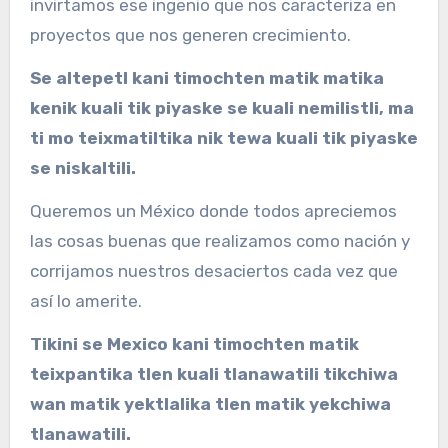
invirtamos ese ingenio que nos caracteriza en
proyectos que nos generen crecimiento.
Se altepetl kani timochten matik matika
kenik kuali tik piyaske se kuali nemilistli, ma
ti mo teixmatiltika nik tewa kuali tik piyaske
se niskaltili.
Queremos un México donde todos apreciemos
las cosas buenas que realizamos como nación y
corrijamos nuestros desaciertos cada vez que
así lo amerite.
Tikini se Mexico kani timochten matik
teixpantika tlen kuali tlanawatili tikchiwa
wan matik yektlalika tlen matik yekchiwa
tlanawatili.