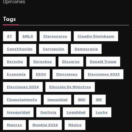
Opiniones
Tags
4T
AMLO
Claroscuros
Claudia Sheinbaum
Constitución
Corrupción
Democracia
Derecho
Derechos
Discurso
Donald Trump
Economía
EEUU
Elecciones
Elecciones 2023
Elecciones 2024
Elección De Ministros
Financiamiento
Impunidad
INAI
INE
Inseguridad
Justicia
Legalidad
Lucha
Mujeres
Mundial 2026
México