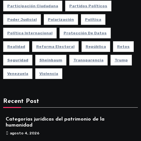
Participación Ciudadana
Partidos Políticos
Poder Judicial
Polarización
Política
Política Internacional
Protección De Datos
Realidad
Reforma Electoral
República
Retos
Seguridad
Sheinbaum
Transparencia
Trump
Venezuela
Violencia
Recent Post
Categorías jurídicas del patrimonio de la
humanidad
agosto 4, 2026