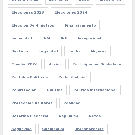
Elecciones 2023
Elecciones 2024
Elección De Ministros
Financiamiento
Impunidad
INAI
INE
Inseguridad
Justicia
Legalidad
Lucha
Mujeres
Mundial 2026
México
Participación Ciudadana
Partidos Políticos
Poder Judicial
Polarización
Política
Política Internacional
Protección De Datos
Realidad
Reforma Electoral
República
Retos
Seguridad
Sheinbaum
Transparencia