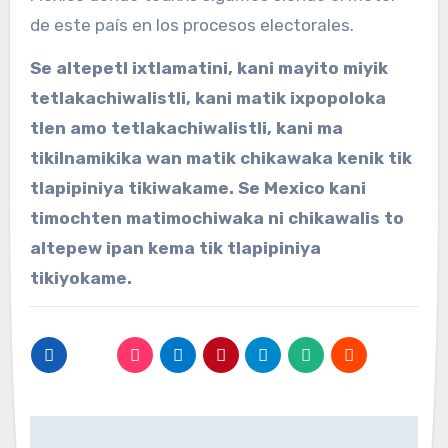
de este país en los procesos electorales.
Se altepetl ixtlamatini, kani mayito miyik
tetlakachiwalistli, kani matik ixpopoloka
tlen amo tetlakachiwalistli, kani ma
tikilnamikika wan matik chikawaka kenik tik
tlapipiniya tikiwakame. Se Mexico kani
timochten matimochiwaka ni chikawalis to
altepew ipan kema tik tlapipiniya
tikiyokame.
Navegación