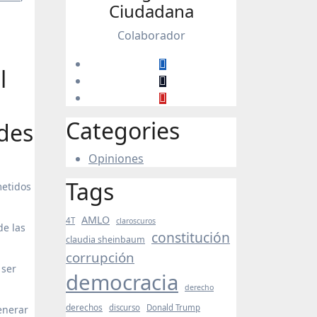
Ciudadana
Colaborador
l
Categories
ades
Opiniones
Tags
metidos
AMLO
4T
claroscuros
de las
constitución
claudia sheinbaum
corrupción
 ser
democracia
derecho
derechos
discurso
Donald Trump
enerar