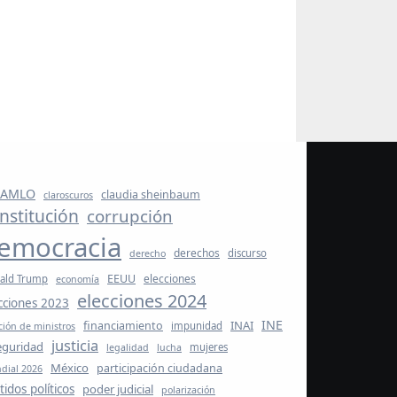
al poder?
d
ags
AMLO
claudia sheinbaum
claroscuros
nstitución
corrupción
emocracia
derechos
discurso
derecho
EEUU
elecciones
ald Trump
economía
elecciones 2024
cciones 2023
INE
INAI
financiamiento
impunidad
ción de ministros
justicia
eguridad
mujeres
legalidad
lucha
México
participación ciudadana
dial 2026
tidos políticos
poder judicial
polarización