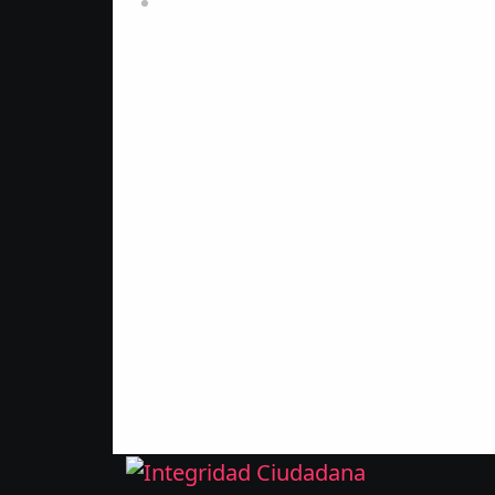
Recent Post
Categorías jurídicas del patrimonio 
la humanidad
agosto 4, 2026
¿Y dónde está el defensor de
audiencias frente al poder?
julio 30, 2026