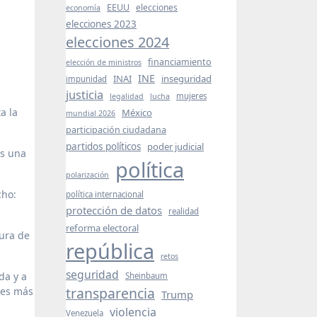
EEUU
elecciones
economía
elecciones 2023
elecciones 2024
financiamiento
elección de ministros
INE
INAI
inseguridad
impunidad
justicia
mujeres
legalidad
lucha
a la
México
mundial 2026
participación ciudadana
partidos políticos
poder judicial
es una
política
polarización
cho:
política internacional
protección de datos
realidad
reforma electoral
tura de
república
retos
seguridad
da y a
Sheinbaum
transparencia
nes más
Trump
violencia
Venezuela