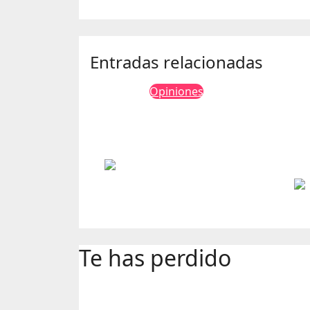
Entradas relacionadas
Opiniones
Categorías jurídicas
del patrimonio de la
humanidad
au
Integridad
Ciudadana A.C.
agosto 4, 2026
Ciu
Te has perdido
Catego